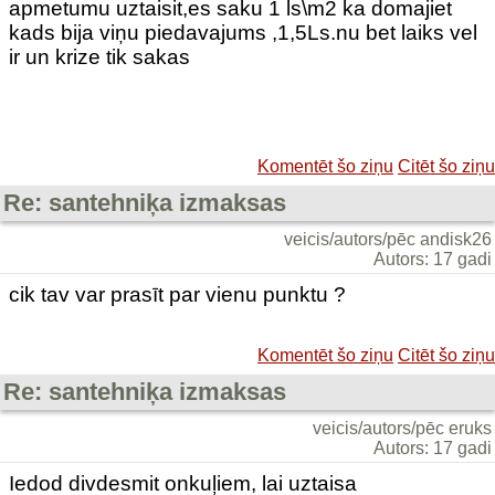
apmetumu uztaisit,es saku 1 ls\m2 ka domajiet
kads bija viņu piedavajums ,1,5Ls.nu bet laiks vel
ir un krize tik sakas
Komentēt šo ziņu
Citēt šo ziņu
Re: santehniķa izmaksas
veicis/autors/pēc andisk26
Autors: 17 gadi
cik tav var prasīt par vienu punktu ?
Komentēt šo ziņu
Citēt šo ziņu
Re: santehniķa izmaksas
veicis/autors/pēc eruks
Autors: 17 gadi
Iedod divdesmit onkuļiem, lai uztaisa