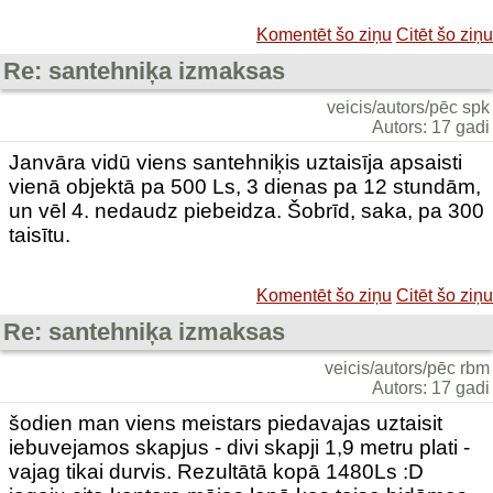
Komentēt šo ziņu
Citēt šo ziņu
Re: santehniķa izmaksas
veicis/autors/pēc spk
Autors: 17 gadi
Janvāra vidū viens santehniķis uztaisīja apsaisti
vienā objektā pa 500 Ls, 3 dienas pa 12 stundām,
un vēl 4. nedaudz piebeidza. Šobrīd, saka, pa 300
taisītu.
Komentēt šo ziņu
Citēt šo ziņu
Re: santehniķa izmaksas
veicis/autors/pēc rbm
Autors: 17 gadi
šodien man viens meistars piedavajas uztaisit
iebuvejamos skapjus - divi skapji 1,9 metru plati -
vajag tikai durvis. Rezultātā kopā 1480Ls :D