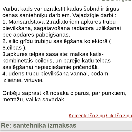
Varbūt kāds var uzrakstīt kādas šobrīd ir tirgus
cenas santehniķu darbiem. Vajadzīgie darbi :
1. Mansardstāvā 2.radiatoriem apkures trubu
pievilkšana, sagatavošana radiatora uzlikšanai
pēc apdares pabeigšanas.
2. silto grīdu trubiņu saslēgšana kolektorā (
6.cilpas ).
3.apkures telpas sasaiste: malkas katls-
kombinētais boileris, un pārejie katlu telpas
saslēgšanai nepieciešamie pričendāli.
4. ūdens trubu pievilkšana vannai, podam,
izlietnei, virtuvei.
Gribēju saprast kā nosaka ciparus, par punktiem,
metrāžu, vai kā savādāk.
Komentēt šo ziņu
Citēt šo ziņu
Re: santehniķa izmaksas