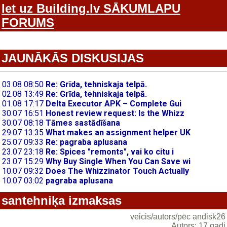
Iet uz Building.lv SĀKUMLAPU
FORUMS
JAUNĀKĀS DISKUSIJAS
santehniķa izmaksas
veicis/autors/pēc andisk26
Autors: 17 gadi