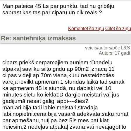
Man pateica 45 Ls par punktu, tad nu gribēju
saprast kas tas par ciparu un cik reāls ?
Komentēt šo ziņu
Citēt šo ziņu
Re: santehniķa izmaksas
veicis/autors/pēc L&S
Autors: 17 gadi
cipars priekš cerpamajiem auniem :Dnedeļu
atpakaļ savilku silto gridu ap 90m2 iznaca 11
cilpas videji ap 70m viena,kuru nesteidzoties
vareja ievilkt apmeram 1 stundas laikā tad sanak
ka apmeram 45 ls stundā, nu dabiski vel 10
minutes sietu ko ieklat:D dargie meistari vai jus
gadijumā nesat galigi appi----šies?
man ari bija tadi labie meistari,stradaja
labi,nopietni.cena bija vasarā adekvata,saku runat
par apmešanu,nutjipa bez 5ls mes pat klat
neiesim,2 nedeļas atpakaļ zvana,vai nevajagot to