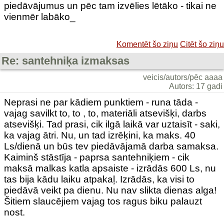
piedāvājumus un pēc tam izvēlies lētāko - tikai ne
vienmēr labāko_
Komentēt šo ziņu
Citēt šo ziņu
Re: santehniķa izmaksas
veicis/autors/pēc aaaa
Autors: 17 gadi
Neprasi ne par kādiem punktiem - runa tāda -
vajag savilkt to, to , to, materiāli atsevišķi, darbs
atsevišķi. Tad prasi, cik ilgā laikā var uztaisīt - saki,
ka vajag ātri. Nu, un tad izrēķini, ka maks. 40
Ls/dienā un būs tev piedāvājamā darba samaksa.
Kaiminš stāstīja - paprsa santehniķiem - cik
maksā malkas katla apsaiste - izrādās 600 Ls, nu
tas bija kādu laiku atpakaļ. Izrādās, ka visi to
piedāvā veikt pa dienu. Nu nav slikta dienas alga!
Šitiem slaucējiem vajag tos ragus biku palauzt
nost.