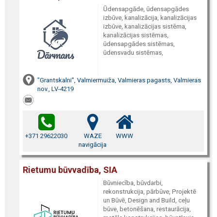
Ūdensapgāde, ūdensapgādes
izbūve, kanalizācija, kanalizācijas
izbūve, kanalizācijas sistēma,
kanalizācijas sistēmas,
ūdensapgādes sistēmas,
ūdensvadu sistēmas,
"Grantskalni", Valmiermuiža, Valmieras pagasts, Valmieras
nov., LV-4219
+371 29622030
WAZE
WWW
navigācija
Rietumu būvvadība, SIA
Būvniecība, būvdarbi,
rekonstrukcija, pārbūve, Projektē
un Būvē, Design and Build, ceļu
būve, betonēšana, restaurācija,