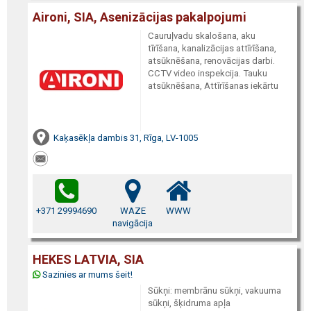
Aironi, SIA, Asenizācijas pakalpojumi
Cauruļvadu skalošana, aku
tīrīšana, kanalizācijas attīrīšana,
atsūknēšana, renovācijas darbi.
CCTV video inspekcija. Tauku
atsūknēšana, Attīrīšanas iekārtu
Kaķasēkļa dambis 31, Rīga, LV-1005
+371 29994690
WAZE
WWW
navigācija
HEKES LATVIA, SIA
Sazinies ar mums šeit!
Sūkņi: membrānu sūkņi, vakuuma
sūkņi, šķidruma apļa