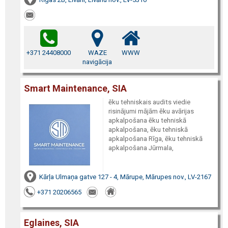
+371 24408000
WAZE
WWW
navigācija
Smart Maintenance, SIA
ēku tehniskais audits viedie
risinājumi mājām ēku avārijas
apkalpošana ēku tehniskā
apkalpošana, ēku tehniskā
apkalpošana Rīga, ēku tehniskā
apkalpošana Jūrmala,
Kārļa Ulmaņa gatve 127 - 4, Mārupe, Mārupes nov., LV-2167
+371 20206565
Eglaines, SIA