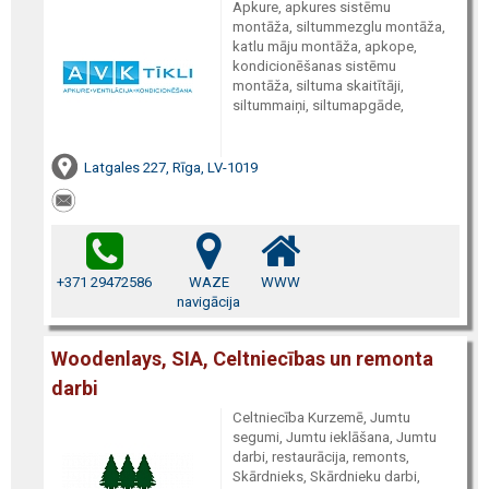
Apkure, apkures sistēmu
montāža, siltummezglu montāža,
katlu māju montāža, apkope,
kondicionēšanas sistēmu
montāža, siltuma skaitītāji,
siltummaiņi, siltumapgāde,
Latgales 227, Rīga, LV-1019
+371 29472586
WAZE
WWW
navigācija
Woodenlays, SIA, Celtniecības un remonta
darbi
Celtniecība Kurzemē, Jumtu
segumi, Jumtu ieklāšana, Jumtu
darbi, restaurācija, remonts,
Skārdnieks, Skārdnieku darbi,