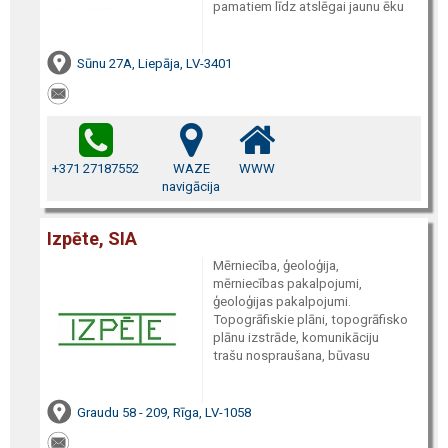
pamatiem līdz atslēgai jaunu ēku
Sūnu 27A, Liepāja, LV-3401
+371 27187552
WAZE
WWW
navigācija
Izpēte, SIA
Mērniecība, ģeoloģija,
mērniecības pakalpojumi,
ģeoloģijas pakalpojumi.
Topogrāfiskie plāni, topogrāfisko
plānu izstrāde, komunikāciju
trašu nospraušana, būvasu
Graudu 58 - 209, Rīga, LV-1058