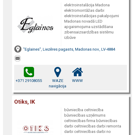
elektroinstalācija Madona
elektromontāžas darbi
elektroinstalācijas pakalpojumi
Madonas novadā LED
apgaismojuma uzstādīšana
zibensaizsardzības sistēmu
izbūve
"Eglaines", Liezēres pagasts, Madonas nov., LV-4884
+371 29108055
WAZE
WWW
navigācija
Otiks, IK
būvniecība celtniecība
būvniecības uzņēmums
celtniecības firma būvniecības
darbi celtniecības darbi remonta
darbi celtniecības darbi no