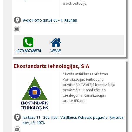
elektrostaciju,
9-ojo Forto gatvė 65 - 1, Kaunas
+370 60748574
WWW
Ekostandarts tehnoloģijas, SIA
Mazās attīrīšanas iekārtas
Kanalizācijas ierīkošana
privātmājai Vietējā kanalizācija
privātmājai Kanalizācijas
pieslēgums Kanalizācijas
projektēšana
Izstāžu 11 - 205. kab., Valdlauči, Ķekavas pagasts, Ķekavas
nov., LV-1076