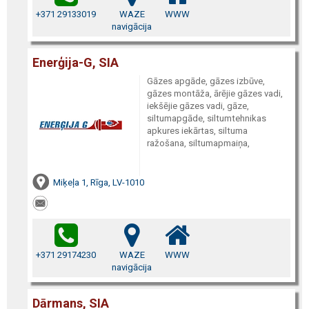
+371 29133019
WAZE
WWW
navigācija
Enerģija-G, SIA
Gāzes apgāde, gāzes izbūve,
gāzes montāža, ārējie gāzes vadi,
iekšējie gāzes vadi, gāze,
siltumapgāde, siltumtehnikas
apkures iekārtas, siltuma
ražošana, siltumapmaiņa,
Miķeļa 1, Rīga, LV-1010
+371 29174230
WAZE
WWW
navigācija
Dārmans, SIA