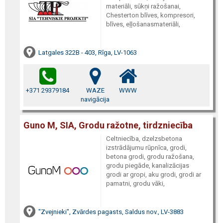
materiāli, sūkņi ražošanai,
Chesterton blīves, kompresori,
blīves, eļļošanasmateriāli,
Latgales 322B - 403, Rīga, LV-1063
+371 29379184
WAZE
WWW
navigācija
Guno M, SIA, Grodu ražotne, tirdzniecība
Celtniecība, dzelzsbetona
izstrādājumu rūpnīca, grodi,
betona grodi, grodu ražošana,
grodu piegāde, kanalizācijas
grodi ar gropi, aku grodi, grodi ar
pamatni, grodu vāki,
"Zvejnieki", Zvārdes pagasts, Saldus nov., LV-3883