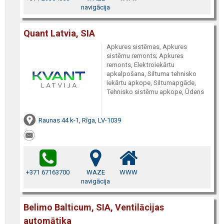
navigācija
Quant Latvia, SIA
Apkures sistēmas, Apkures
sistēmu remonts; Apkures
remonts, Elektroiekārtu
apkalpošana, Siltuma tehnisko
iekārtu apkope, Siltumapgāde,
Tehnisko sistēmu apkope, Ūdens
Raunas 44 k-1, Rīga, LV-1039
+371 67163700
WAZE
WWW
navigācija
Belimo Balticum, SIA, Ventilācijas
automātika