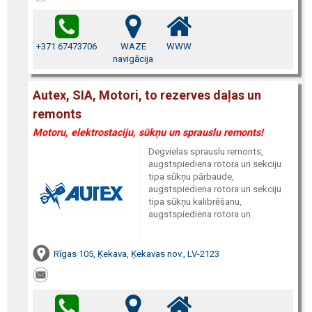
+371 67473706
WAZE
WWW
navigācija
Autex, SIA, Motori, to rezerves daļas un
remonts
Motoru, elektrostaciju, sūkņu un sprauslu remonts!
Degvielas sprauslu remonts,
augstspiediena rotora un sekciju
tipa sūkņu pārbaude,
augstspiediena rotora un sekciju
tipa sūkņu kalibrēšanu,
augstspiediena rotora un
Rīgas 105, Ķekava, Ķekavas nov., LV-2123