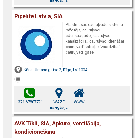
navigācija
Pipelife Latvia, SIA
Plastmasas cauruļvadu sistēmu
ražotājs, cauruļvadi
ūdensapgādei, cauruļvadi
kanalizācijai, cauruļvadi drenāžai,
cauruļvadi kabeļu aizsardzībai,
cauruļvadi gāzei,
Kārļa Ulmaņa gatve 2, Rīga, LV-1004
+371 67807721
WAZE
WWW
navigācija
AVK Tīkli, SIA, Apkure, ventilācija,
kondicionēšana