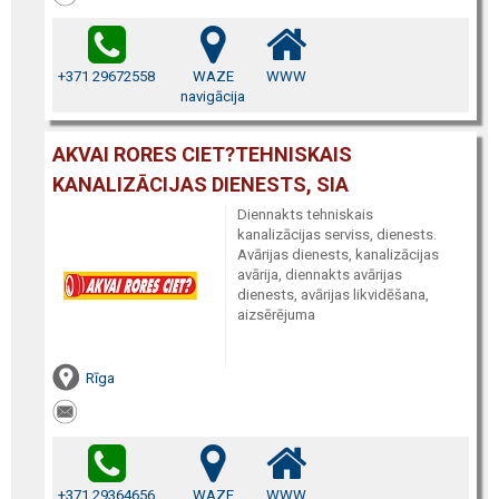
+371 29672558
WAZE
WWW
navigācija
AKVAI RORES CIET?TEHNISKAIS
KANALIZĀCIJAS DIENESTS, SIA
Diennakts tehniskais
kanalizācijas serviss, dienests.
Avārijas dienests, kanalizācijas
avārija, diennakts avārijas
dienests, avārijas likvidēšana,
aizsērējuma
Rīga
+371 29364656
WAZE
WWW