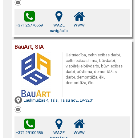
+371 25776659
WAZE
WWW
navigācija
BauArt, SIA
Celtniecība, celtniecības darbi,
celtniecības firma, būvdarbi,
vispārējie būvdarbi, būvniecības
darbi, būvfirma, demontāžas
darbi, demontāža, ēku
demontāža, ēku
Laukmuižas 4, Talsi, Talsu nov., LV-3201
+371 29100586
WAZE
WWW