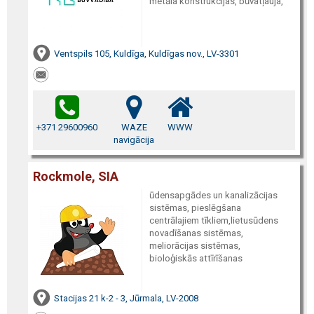
metāla konstrukcijas, būvatļauja,
Ventspils 105, Kuldīga, Kuldīgas nov., LV-3301
+371 29600960
WAZE
WWW
navigācija
Rockmole, SIA
ūdensapgādes un kanalizācijas
sistēmas, pieslēgšana
centrālajiem tīkliem,lietusūdens
novadīšanas sistēmas,
meliorācijas sistēmas,
bioloģiskās attīrīšanas
Stacijas 21 k-2 - 3, Jūrmala, LV-2008