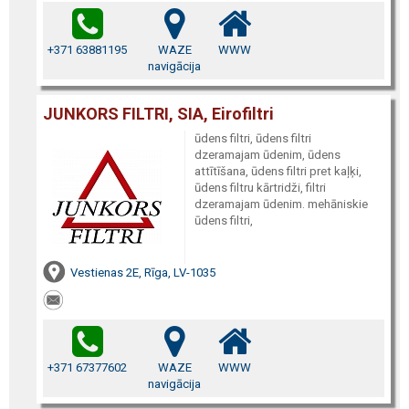
+371 63881195
WAZE
WWW
navigācija
JUNKORS FILTRI, SIA, Eirofiltri
ūdens filtri, ūdens filtri
dzeramajam ūdenim, ūdens
attītīšana, ūdens filtri pret kaļķi,
ūdens filtru kārtridži, filtri
dzeramajam ūdenim. mehāniskie
ūdens filtri,
Vestienas 2E, Rīga, LV-1035
+371 67377602
WAZE
WWW
navigācija