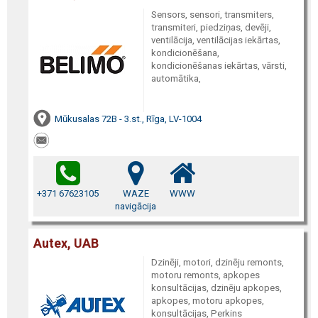
Sensors, sensori, transmiters,
transmiteri, piedziņas, devēji,
ventilācija, ventilācijas iekārtas,
kondicionēšana,
kondicionēšanas iekārtas, vārsti,
automātika,
Mūkusalas 72B - 3.st., Rīga, LV-1004
+371 67623105
WAZE
WWW
navigācija
Autex, UAB
Dzinēji, motori, dzinēju remonts,
motoru remonts, apkopes
konsultācijas, dzinēju apkopes,
apkopes, motoru apkopes,
konsultācijas, Perkins