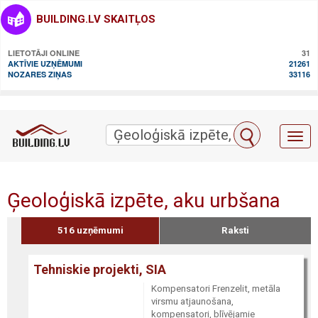
BUILDING.LV SKAITĻOS
LIETOTĀJI ONLINE
31
AKTĪVIE UZŅĒMUMI
21261
NOZARES ZIŅAS
33116
Toggl
naviga
Ģeoloģiskā izpēte, aku urbšana
516 uzņēmumi
Raksti
Tehniskie projekti, SIA
Kompensatori Frenzelit, metāla
virsmu atjaunošana,
kompensatori, blīvējamie