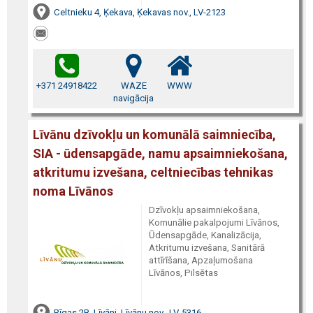
Celtnieku 4, Ķekava, Ķekavas nov., LV-2123
+371 24918422
WAZE
WWW
navigācija
Līvānu dzīvokļu un komunālā saimniecība,
SIA - ūdensapgāde, namu apsaimniekošana,
atkritumu izvešana, celtniecības tehnikas
noma Līvānos
Dzīvokļu apsaimniekošana,
Komunālie pakalpojumi Līvānos,
Ūdensapgāde, Kanalizācija,
Atkritumu izvešana, Sanitārā
attīrīšana, Apzaļumošana
Līvānos, Pilsētas
Rīgas 2B, Līvāni, Līvānu nov., LV-5316