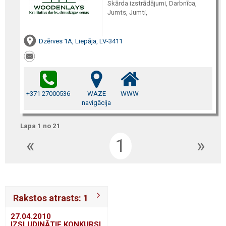
Skārda izstrādājumi, Darbnīca,
Jumts, Jumti,
Dzērves 1A, Liepāja, LV-3411
+371 27000536
WAZE
WWW
navigācija
Lapa 1 no 21
«
1
»
Rakstos atrasts: 1
27.04.2010
IZSLUDINĀTIE KONKURSI