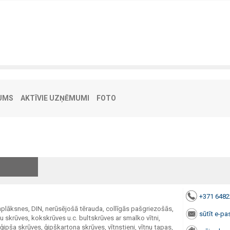
UMS
AKTĪVIE UZŅĒMUMI
FOTO
+371 648
paplāksnes, DIN, nerūsējošā tērauda, collīgās pašgriezošās,
sūtīt e-pa
 skrūves, kokskrūves u.c. bultskrūves ar smalko vītni,
ģipša skrūves, ģipškartona skrūves, vītņstieņi, vītņu tapas,