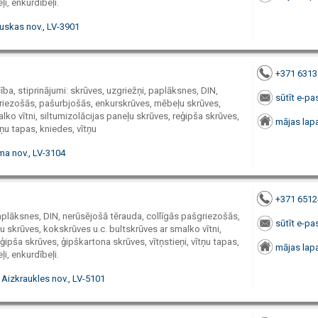
ļi, enkurdībeļi.
uskas nov., LV-3901
+371 631
ība, stiprinājumi: skrūves, uzgriežņi, paplāksnes, DIN,
sūtīt e-pa
riezošās, pašurbjošās, enkurskrūves, mēbeļu skrūves,
lko vītni, siltumizolācijas paneļu skrūves, reģipša skrūves,
mājas lap
tņu tapas, kniedes, vītņu
a nov., LV-3104
+371 651
paplāksnes, DIN, nerūsējošā tērauda, collīgās pašgriezošās,
sūtīt e-pa
 skrūves, kokskrūves u.c. bultskrūves ar smalko vītni,
ģipša skrūves, ģipškartona skrūves, vītņstieņi, vītņu tapas,
mājas lap
ļi, enkurdībeļi.
 Aizkraukles nov., LV-5101