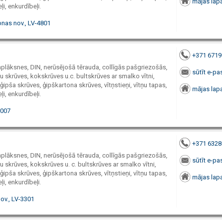
mājas lap
ļi, enkurdībeļi.
nas nov., LV-4801
+371 671
paplāksnes, DIN, nerūsējošā tērauda, collīgās pašgriezošās,
sūtīt e-pa
 skrūves, kokskrūves u.c. bultskrūves ar smalko vītni,
ģipša skrūves, ģipškartona skrūves, vītņstieņi, vītņu tapas,
mājas lap
ļi, enkurdībeļi.
1007
+371 632
paplāksnes, DIN, nerūsējošā tērauda, collīgās pašgriezošās,
sūtīt e-pa
 skrūves, kokskrūves u. c. bultskrūves ar smalko vītni,
ģipša skrūves, ģipškartona skrūves, vītņstieņi, vītņu tapas,
mājas lap
ļi, enkurdībeļi.
ov., LV-3301