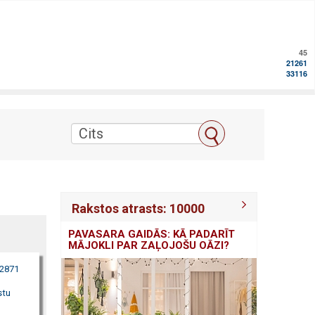
45
21261
33116
Rakstos atrasts: 10000
PAVASARA GAIDĀS: KĀ PADARĪT
MĀJOKLI PAR ZAĻOJOŠU OĀZI?
22871
stu