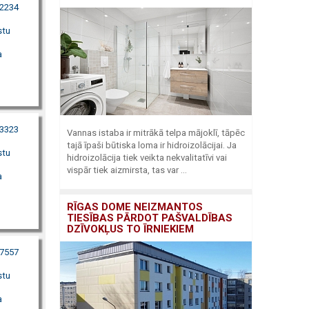
82234
stu
a
33323
Vannas istaba ir mitrākā telpa mājoklī, tāpēc
tajā īpaši būtiska loma ir hidroizolācijai. Ja
stu
hidroizolācija tiek veikta nekvalitatīvi vai
vispār tiek aizmirsta, tas var ...
a
RĪGAS DOME NEIZMANTOS
TIESĪBAS PĀRDOT PAŠVALDĪBAS
DZĪVOKĻUS TO ĪRNIEKIEM
07557
stu
a