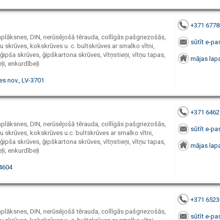
+371 677
paplāksnes, DIN, nerūsējošā tērauda, collīgās pašgriezošās,
sūtīt e-pa
 skrūves, kokskrūves u. c. bultskrūves ar smalko vītni,
ģipša skrūves, ģipškartona skrūves, vītņstieņi, vītņu tapas,
mājas lap
ļi, enkurdībeļi.
es nov., LV-3701
+371 646
paplāksnes, DIN, nerūsējošā tērauda, collīgās pašgriezošās,
sūtīt e-pa
 skrūves, kokskrūves u.c. bultskrūves ar smalko vītni,
ģipša skrūves, ģipškartona skrūves, vītņstieņi, vītņu tapas,
mājas lap
ļi, enkurdībeļi.
4604
+371 652
paplāksnes, DIN, nerūsējošā tērauda, collīgās pašgriezošās,
sūtīt e-pa