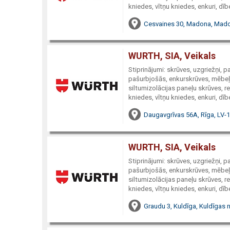
kniedes, vītņu kniedes, enkuri, dībe
Cesvaines 30, Madona, Mado
WURTH, SIA, Veikals
Stiprinājumi: skrūves, uzgriežņi, 
pašurbjošās, enkurskrūves, mēbeļu
siltumizolācijas paneļu skrūves, re
kniedes, vītņu kniedes, enkuri, dībe
Daugavgrīvas 56A, Rīga, LV-
WURTH, SIA, Veikals
Stiprinājumi: skrūves, uzgriežņi, 
pašurbjošās, enkurskrūves, mēbeļu
siltumizolācijas paneļu skrūves, re
kniedes, vītņu kniedes, enkuri, dībe
Graudu 3, Kuldīga, Kuldīgas n