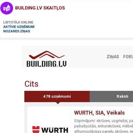
BUILDING.LV SKAITĻOS
LIETOTĀJI ONLINE
AKTĪVIE UZŅĒMUMI
NOZARES ZIŅAS
ZIŅAS
FOR
Cits
478 uzņēmumi
Raksti
WURTH, SIA, Veikals
Stiprinājumi: skrūves, uzgriežņi, 
pašurbjošās, enkurskrūves, mēbeļu
siltumizolācijas paneļu skrūves, re