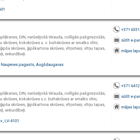
601
+371 633
paplāksnes, DIN, nerūsējošā tērauda, collīgās pašgriezošās,
sūtīt e-pa
 skrūves, kokskrūves u. c. bultskrūves ar smalko vītni,
ģipša skrūves, ģipškartona skrūves, vītņstieņi, vītņu tapas,
mājas lap
ļi, enkurdībeļi.
i, Naujenes pagasts, Augšdaugavas
+371 641
paplāksnes, DIN, nerūsējošā tērauda, collīgās pašgriezošās,
sūtīt e-pa
 skrūves, kokskrūves u.c. bultskrūves ar smalko vītni,
ģipša skrūves, ģipškartona skrūves, vītņstieņi, vītņu tapas,
mājas lap
ļi, enkurdībeļi.
v., LV-4101