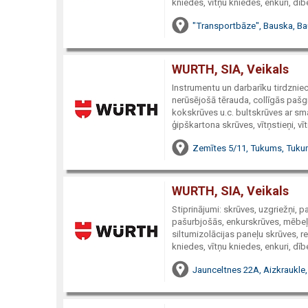
kniedes, vītņu kniedes, enkuri, dībe
"Transportbāze", Bauska, Ba
WURTH, SIA, Veikals
Instrumentu un darbarīku tirdzniec
nerūsējošā tērauda, collīgās pašg
kokskrūves u.c. bultskrūves ar sma
ģipškartona skrūves, vītņstieņi, vī
Zemītes 5/11, Tukums, Tukum
WURTH, SIA, Veikals
Stiprinājumi: skrūves, uzgriežņi, 
pašurbjošās, enkurskrūves, mēbeļu
siltumizolācijas paneļu skrūves, re
kniedes, vītņu kniedes, enkuri, dībe
Jaunceltnes 22A, Aizkraukle,