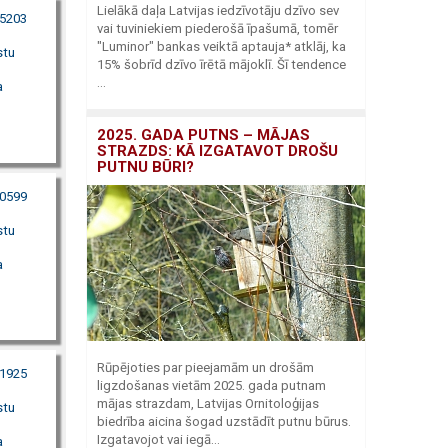
Lielākā daļa Latvijas iedzīvotāju dzīvo sev
75203
vai tuviniekiem piederošā īpašumā, tomēr
"Luminor" bankas veiktā aptauja* atklāj, ka
stu
15% šobrīd dzīvo īrētā mājoklī. Šī tendence
...
a
2025. GADA PUTNS – MĀJAS
STRAZDS: KĀ IZGATAVOT DROŠU
PUTNU BŪRI?
30599
stu
a
Rūpējoties par pieejamām un drošām
11925
ligzdošanas vietām 2025. gada putnam
mājas strazdam, Latvijas Ornitoloģijas
stu
biedrība aicina šogad uzstādīt putnu būrus.
Izgatavojot vai iegā...
a