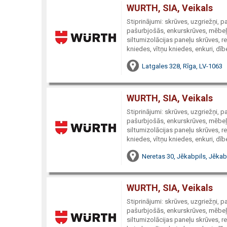
WURTH, SIA, Veikals
Stiprinājumi: skrūves, uzgriežņi, 
pašurbjošās, enkurskrūves, mēbeļu
siltumizolācijas paneļu skrūves, re
kniedes, vītņu kniedes, enkuri, dībe
Latgales 328, Rīga, LV-1063
WURTH, SIA, Veikals
Stiprinājumi: skrūves, uzgriežņi, 
pašurbjošās, enkurskrūves, mēbeļu
siltumizolācijas paneļu skrūves, re
kniedes, vītņu kniedes, enkuri, dībe
Neretas 30, Jēkabpils, Jēkab
WURTH, SIA, Veikals
Stiprinājumi: skrūves, uzgriežņi, 
pašurbjošās, enkurskrūves, mēbeļu
siltumizolācijas paneļu skrūves, re