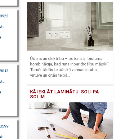
88922
stu
a
Ūdens un elektrība – potenciāli bīstama
kombinācija, kad runa ir par drošību mājoklī.
Tomēr tādās telpās kā vannas istaba,
28013
virtuve un citās telpā...
stu
KĀ IEKLĀT LAMINĀTU: SOLI PA
a
SOLIM
30599
stu