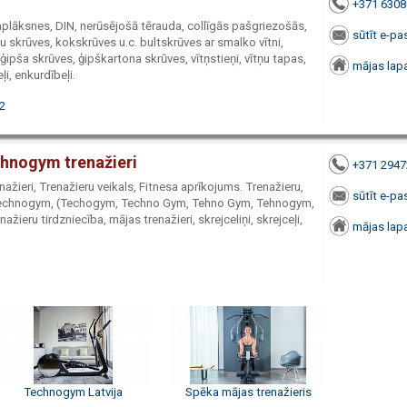
+371 630
paplāksnes, DIN, nerūsējošā tērauda, collīgās pašgriezošās,
sūtīt e-pa
 skrūves, kokskrūves u.c. bultskrūves ar smalko vītni,
ģipša skrūves, ģipškartona skrūves, vītņstieņi, vītņu tapas,
mājas lap
ļi, enkurdībeļi.
02
hnogym trenažieri
+371 294
nažieri, Trenažieru veikals, Fitnesa aprīkojums. Trenažieru,
sūtīt e-pa
) - Technogym, (Techogym, Techno Gym, Tehno Gym, Tehnogym,
nažieru tirdzniecība, mājas trenažieri, skrejceliņi, skrejceļi,
mājas lap
Technogym Latvija
Spēka mājas trenažieris