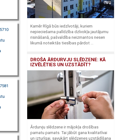
Kamēr Rīgā būs iedzīvotāji, kuriem
15710
nepieciešama palīdzība dzīvokļa jautājumu
risināšanā, pašvaldība neizmantos nesen
stu
likumā noteiktās tiesības pārdot ...
a
DROŠA ĀRDURVJU SLĒDZENE: KĀ
IZVĒLĒTIES UN UZSTĀDĪT?
27581
stu
a
Ārdurvju slēdzene ir mājokļa drošības
pamatu pamats. Tai jābūt gana kvalitatīvai
un izturīgai, savukārt slēdzenes uzstādīšana