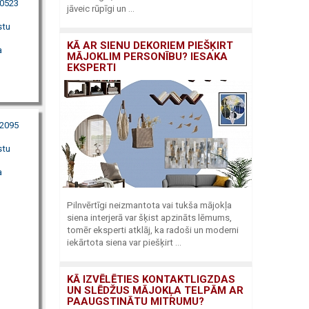
80523
jāveic rūpīgi un ...
stu
KĀ AR SIENU DEKORIEM PIEŠĶIRT
a
MĀJOKLIM PERSONĪBU? IESAKA
EKSPERTI
72095
stu
a
Pilnvērtīgi neizmantota vai tukša mājokļa
siena interjerā var šķist apzināts lēmums,
tomēr eksperti atklāj, ka radoši un moderni
iekārtota siena var piešķirt ...
KĀ IZVĒLĒTIES KONTAKTLIGZDAS
UN SLĒDŽUS MĀJOKĻA TELPĀM AR
PAAUGSTINĀTU MITRUMU?