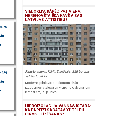
VIEDOKLIS: KĀPĒC PAT VIENA
NERENOVĒTA ĒKA KAVĒ VISAS
LATVIJAS ATTĪSTĪBU?
38950
stu
a
Raksta autors:
Kārlis Danēvičs, SEB bankas
24629
valdes loceklis
stu
Moderna pilsētvide ir ekonomiskās
izaugsmes atslēga un viens no galvenajiem
a
iemesliem, lai jaunieši ...
HIDROIZOLĀCIJA VANNAS ISTABĀ:
KĀ PAREIZI SAGATAVOT TELPU
PIRMS FLĪZĒŠANAS?