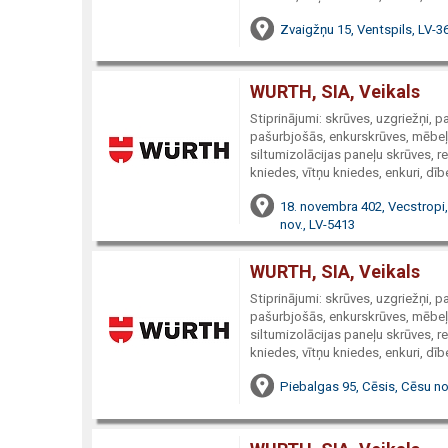
Zvaigžņu 15, Ventspils, LV-3
WURTH, SIA, Veikals
Stiprinājumi: skrūves, uzgriežņi, 
pašurbjošās, enkurskrūves, mēbeļu
siltumizolācijas paneļu skrūves, re
kniedes, vītņu kniedes, enkuri, dībe
18. novembra 402, Vecstrop
nov., LV-5413
WURTH, SIA, Veikals
Stiprinājumi: skrūves, uzgriežņi, 
pašurbjošās, enkurskrūves, mēbeļu
siltumizolācijas paneļu skrūves, re
kniedes, vītņu kniedes, enkuri, dībe
Piebalgas 95, Cēsis, Cēsu no