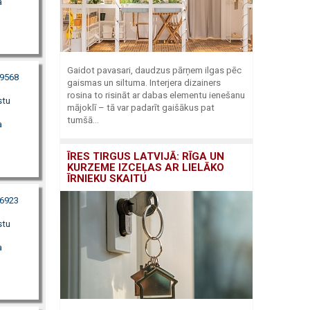
a
Gaidot pavasari, daudzus pārņem ilgas pēc
99568
gaismas un siltuma. Interjera dizainers
rosina to risināt ar dabas elementu ienešanu
stu
mājoklī – tā var padarīt gaišākus pat
tumšā...
a
ĪRES TIRGUS LATVIJĀ: RĪGA UN
KURZEME IZCEĻAS AR LIELĀKO
ĪRNIEKU SKAITU
86923
stu
a