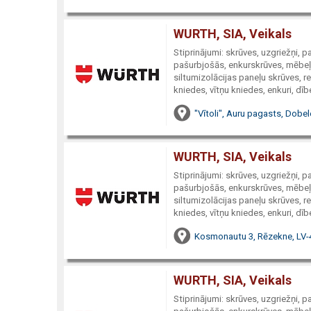
WURTH, SIA, Veikals
Stiprinājumi: skrūves, uzgriežņi, 
pašurbjošās, enkurskrūves, mēbeļu
siltumizolācijas paneļu skrūves, re
kniedes, vītņu kniedes, enkuri, dībe
"Vītoli", Auru pagasts, Dobel
WURTH, SIA, Veikals
Stiprinājumi: skrūves, uzgriežņi, 
pašurbjošās, enkurskrūves, mēbeļu
siltumizolācijas paneļu skrūves, re
kniedes, vītņu kniedes, enkuri, dībe
Kosmonautu 3, Rēzekne, LV-
WURTH, SIA, Veikals
Stiprinājumi: skrūves, uzgriežņi, 