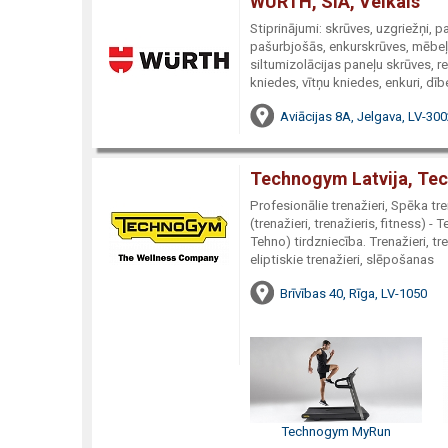
WURTH, SIA, Veikals
Stiprinājumi: skrūves, uzgriežņi, 
pašurbjošās, enkurskrūves, mēbeļu
siltumizolācijas paneļu skrūves, re
kniedes, vītņu kniedes, enkuri, dībe
Aviācijas 8A, Jelgava, LV-30
Technogym Latvija, Tec
Profesionālie trenažieri, Spēka tre
(trenažieri, trenažieris, fitness
Tehno) tirdzniecība. Trenažieri, tre
eliptiskie trenažieri, slēpošanas
Brīvības 40, Rīga, LV-1050
Technogym MyRun