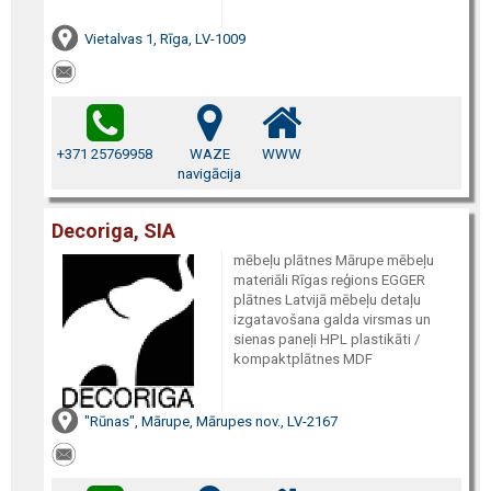
Vietalvas 1, Rīga, LV-1009
+371 25769958
WAZE
WWW
navigācija
Decoriga, SIA
mēbeļu plātnes Mārupe mēbeļu
materiāli Rīgas reģions EGGER
plātnes Latvijā mēbeļu detaļu
izgatavošana galda virsmas un
sienas paneļi HPL plastikāti /
kompaktplātnes MDF
"Rūnas", Mārupe, Mārupes nov., LV-2167