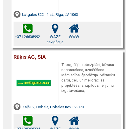
Latgales 322 - 1.st., Rīga, LV-1063
+371 26638992
WAZE
WWW
navigācija
Rūķis AG, SIA
Topogrāfija, robežplāni, būvasu
nospraušana, uzmērīšana.
Mērniecība, ģeodēzija. Mērnieku
darbi, ceļu un meliorācijas
projektēšana, izpilduzmērījumu
izgatavošana,
Zaļā 32, Dobele, Dobeles nov. LV-3701
+371 28306334
WAZE
WWW