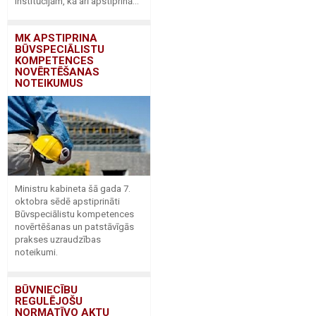
institūcijām, kā arī apstiprinā...
MK APSTIPRINA
BŪVSPECIĀLISTU
KOMPETENCES
NOVĒRTĒŠANAS
NOTEIKUMUS
Ministru kabineta šā gada 7.
oktobra sēdē apstiprināti
Būvspeciālistu kompetences
novērtēšanas un patstāvīgās
prakses uzraudzības
noteikumi.
BŪVNIECĪBU
REGULĒJOŠU
NORMATĪVO AKTU