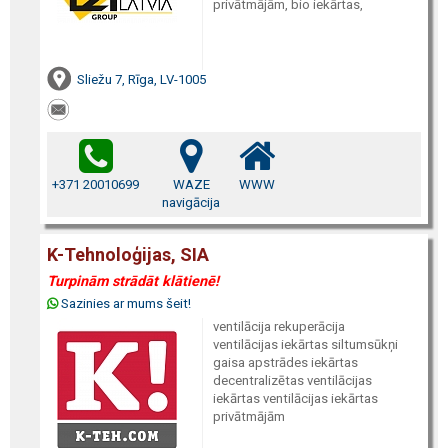
privātmājām, bio iekārtas,
Sliežu 7, Rīga, LV-1005
+371 20010699
WAZE
WWW
navigācija
K-Tehnoloģijas, SIA
Turpinām strādāt klātienē!
Sazinies ar mums šeit!
ventilācija rekuperācija
ventilācijas iekārtas siltumsūkņi
gaisa apstrādes iekārtas
decentralizētas ventilācijas
iekārtas ventilācijas iekārtas
privātmājām