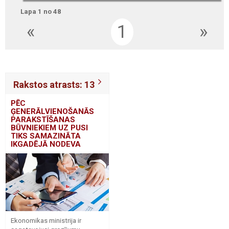
Lapa 1 no 48
«
1
»
Rakstos atrasts: 13
PĒC
ĢENERĀLVIENOŠANĀS
PARAKSTĪŠANAS
BŪVNIEKIEM UZ PUSI
TIKS SAMAZINĀTA
IKGADĒJĀ NODEVA
Ekonomikas ministrija ir