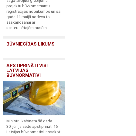
sagatavojusi grozījumu
projektu būvkomersantu
reģistrācijas noteikumos un šā
gada 11.maijā nodeva to
saskaņošanai ar
ieinteresētajām pusēm.
BŪVNIECĪBAS LIKUMS
APSTIPRINĀTI VISI
LATVIJAS
BŪVNORMATĪVI
Ministru kabineta šā gada
30. jūnija sēdē apstiprināti 16
Latvijas būvnormatīvi, nosakot