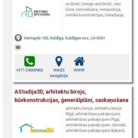
un Būvē, Design and Build, ceļu
būve, betonēšana, restaurācija,
metāla konstrukcijas, būvatļauja,
Ventspils 105, Kuldīga, Kuldīgas nov., LV-3301
+371 29600960
WAZE
WWW
navigācija
AStudija3D, arhitektu birojs,
būvkonstrukcijas, ģenerālplāni, saskaņošana
arhitektu birojs, arhitektu birojs
Rīgā, arhitektūras pakalpojumi,
arhitektūras pakalpojumi Rīgā,
arhitektūras pakalpojumi Jūrmalā,
arhitektūras pakalpojumi Ķekavā,