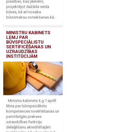
prasības, kas jāievēro,
projektējot dažāda veida
būves, kā arī nosaka
būvizmaksu noteikšanas kā...
MINISTRU KABINETS
LEMJ PAR
BŪVSPECIĀLISTU
SERTIFICĒŠANAS UN
UZRAUDZĪBAS
INSTITŪCIJĀM
Ministru kabinets š.g.7.aprīlī
lēma par būvspeciālistu
kompetences novērtēšanas un
patstāvīgās prakses
uzraudzības funkciju
deleģēšanu akreditētajām