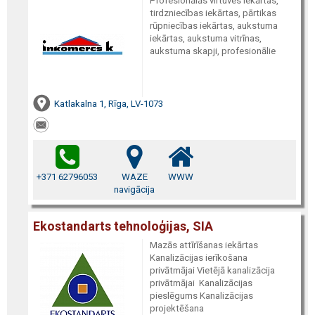
Profesionālās virtuves iekārtas,
tirdzniecības iekārtas, pārtikas
rūpniecības iekārtas, aukstuma
iekārtas, aukstuma vitrīnas,
aukstuma skapji, profesionālie
Katlakalna 1, Rīga, LV-1073
+371 62796053
WAZE
WWW
navigācija
Ekostandarts tehnoloģijas, SIA
Mazās attīrīšanas iekārtas
Kanalizācijas ierīkošana
privātmājai Vietējā kanalizācija
privātmājai Kanalizācijas
pieslēgums Kanalizācijas
projektēšana