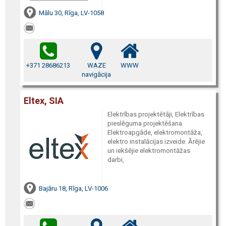
Mālu 30, Rīga, LV-1058
+371 28686213
WAZE
WWW
navigācija
Eltex, SIA
Elektrības projektētāji, Elektrības
pieslēguma projektēšana.
Elektroapgāde, elektromontāža,
elektro instalācijas izveide. Ārējie
un iekšējie elektromontāžas
darbi,
Bajāru 18, Rīga, LV-1006