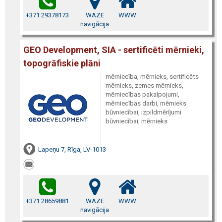
+371 29378173
WAZE
WWW
navigācija
GEO Development, SIA - sertificēti mērnieki,
topogrāfiskie plāni
mērniecība, mērnieks, sertificēts
mērnieks, zemes mērnieks,
mērniecības pakalpojumi,
mērniecības darbi, mērnieks
būvniecībai, izpildmērījumi
būvniecībai, mērnieks
Lapeņu 7, Rīga, LV-1013
+371 28659881
WAZE
WWW
navigācija