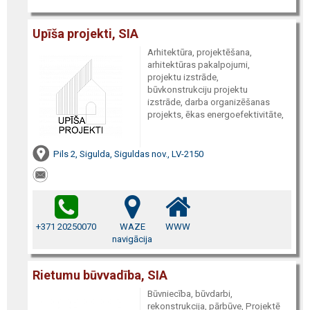
Upīša projekti, SIA
Arhitektūra, projektēšana,
arhitektūras pakalpojumi,
projektu izstrāde,
būvkonstrukciju projektu
izstrāde, darba organizēšanas
projekts, ēkas energoefektivitāte,
Pils 2, Sigulda, Siguldas nov., LV-2150
+371 20250070
WAZE
WWW
navigācija
Rietumu būvvadība, SIA
Būvniecība, būvdarbi,
rekonstrukcija, pārbūve, Projektē