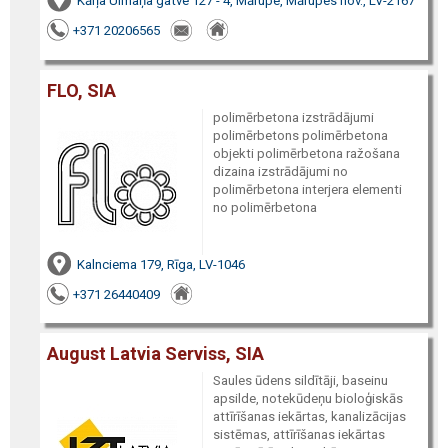
Kārļa Ulmaņa gatve 127 - 4, Mārupe, Mārupes nov., LV-2167
+371 20206565
FLO, SIA
polimērbetona izstrādājumi
polimērbetons polimērbetona
objekti polimērbetona ražošana
dizaina izstrādājumi no
polimērbetona interjera elementi
no polimērbetona
Kalnciema 179, Rīga, LV-1046
+371 26440409
August Latvia Serviss, SIA
Saules ūdens sildītāji, baseinu
apsilde, notekūdeņu bioloģiskās
attīrīšanas iekārtas, kanalizācijas
sistēmas, attīrīšanas iekārtas