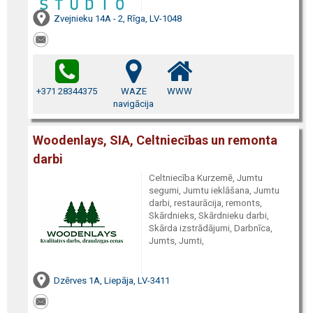
Zvejnieku 14A - 2, Rīga, LV-1048
+371 28344375
WAZE
WWW
navigācija
Woodenlays, SIA, Celtniecības un remonta
darbi
Celtniecība Kurzemē, Jumtu
segumi, Jumtu ieklāšana, Jumtu
darbi, restaurācija, remonts,
Skārdnieks, Skārdnieku darbi,
Skārda izstrādājumi, Darbnīca,
Jumts, Jumti,
Dzērves 1A, Liepāja, LV-3411