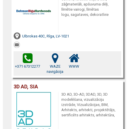
zāģmateriāli, apšuvuma dēļi,
līmētie vairogi, līmētas
logu, sagataves, dekoratīvie
Ulbrokas 40C, Rīga, LV-1021
+371 67312277
WAZE
WWW
navigācija
3D AD, SIA
3D AD, 3D-AD, 3DAD, 3D, 3D
modelēšana, vizualizāciju
izstrāde, Vizualizācijas, BIM,
Arhitekts, arhitekti, projektētājs,
sertificēts arhitekts, arhitektūra,