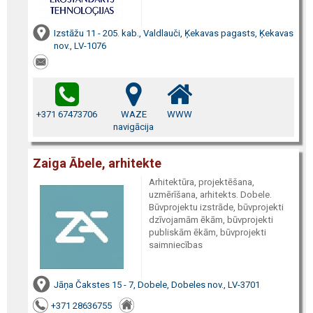
Izstāžu 11 - 205. kab., Valdlauči, Ķekavas pagasts, Ķekavas
nov., LV-1076
+371 67473706
WAZE
WWW
navigācija
Zaiga Ābele, arhitekte
Arhitektūra, projektēšana,
uzmērīšana, arhitekts. Dobele.
Būvprojektu izstrāde, būvprojekti
dzīvojamām ēkām, būvprojekti
publiskām ēkām, būvprojekti
saimniecības
Jāņa Čakstes 15 - 7, Dobele, Dobeles nov., LV-3701
+371 28636755