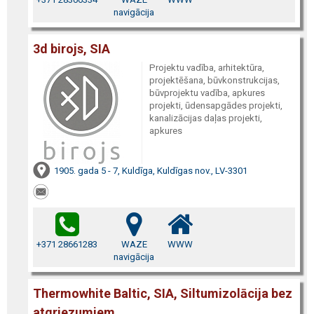
navigācija
3d birojs, SIA
Projektu vadība, arhitektūra,
projektēšana, būvkonstrukcijas,
būvprojektu vadība, apkures
projekti, ūdensapgādes projekti,
kanalizācijas daļas projekti,
apkures
1905. gada 5 - 7, Kuldīga, Kuldīgas nov., LV-3301
+371 28661283
WAZE
WWW
navigācija
Thermowhite Baltic, SIA, Siltumizolācija bez
atgriezumiem