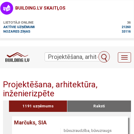
BUILDING.LV SKAITĻOS
LIETOTĀJI ONLINE
36
AKTĪVIE UZŅĒMUMI
21260
NOZARES ZIŅAS
33116
Toggl
naviga
Projektēšana, arhitektūra,
inženierizpēte
1191 uzņēmums
Raksti
Marčuks, SIA
būvuzraudzība, būvuzraugs