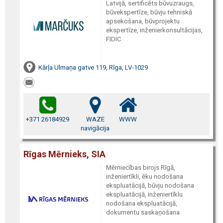
Latvijā, sertificēts būvuzraugs,
būvekspertīze, būvju tehniskā
apsekošana, būvprojektu
ekspertīze, inženierkonsultācijas,
FIDIC
Kārļa Ulmaņa gatve 119, Rīga, LV-1029
+371 26184929
WAZE
WWW
navigācija
Rīgas Mērnieks, SIA
Mērniecības birojs Rīgā,
inženiertīkli, ēku nodošana
ekspluatācijā, būvju nodošana
ekspluatācijā, inženiertīklu
nodošana ekspluatācijā,
dokumentu saskaņošana