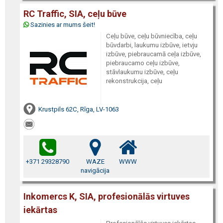
RC Traffic, SIA, ceļu būve
Sazinies ar mums šeit!
Ceļu būve, ceļu būvniecība, ceļu
būvdarbi, laukumu izbūve, ietvju
izbūve, piebraucamā ceļa izbūve,
piebraucamo ceļu izbūve,
stāvlaukumu izbūve, ceļu
rekonstrukcija, ceļu
Krustpils 62C, Rīga, LV-1063
+371 29328790
WAZE
WWW
navigācija
Inkomercs K, SIA, profesionālās virtuves
iekārtas