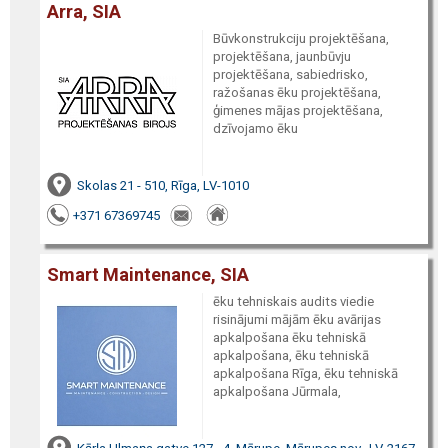
Arra, SIA
Būvkonstrukciju projektēšana,
projektēšana, jaunbūvju
projektēšana, sabiedrisko,
ražošanas ēku projektēšana,
ģimenes mājas projektēšana,
dzīvojamo ēku
Skolas 21 - 510, Rīga, LV-1010
+371 67369745
Smart Maintenance, SIA
ēku tehniskais audits viedie
risinājumi mājām ēku avārijas
apkalpošana ēku tehniskā
apkalpošana, ēku tehniskā
apkalpošana Rīga, ēku tehniskā
apkalpošana Jūrmala,