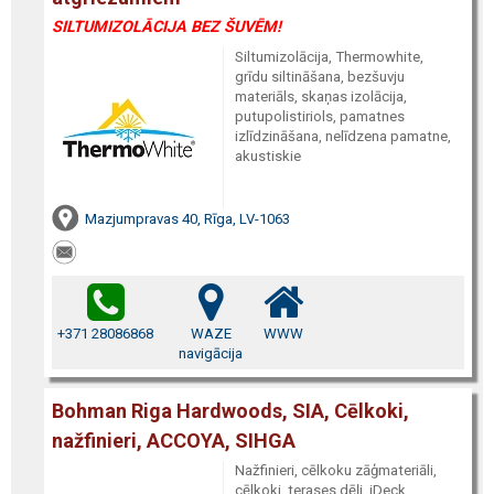
SILTUMIZOLĀCIJA BEZ ŠUVĒM!
Siltumizolācija, Thermowhite,
grīdu siltināšana, bezšuvju
materiāls, skaņas izolācija,
putupolistiriols, pamatnes
izlīdzināšana, nelīdzena pamatne,
akustiskie
Mazjumpravas 40, Rīga, LV-1063
+371 28086868
WAZE
WWW
navigācija
Bohman Riga Hardwoods, SIA, Cēlkoki,
nažfinieri, ACCOYA, SIHGA
Nažfinieri, cēlkoku zāģmateriāli,
cēlkoki, terases dēļi, iDeck,