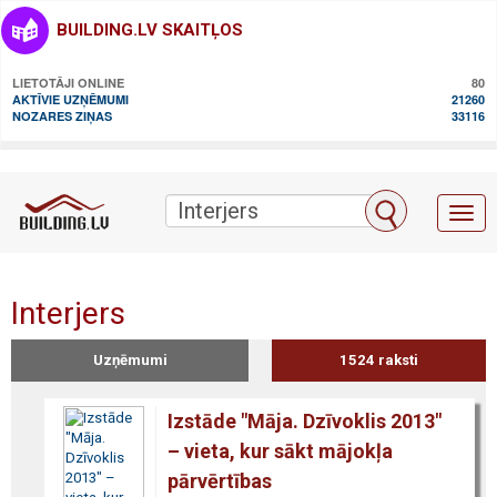
BUILDING.LV SKAITĻOS
LIETOTĀJI ONLINE
80
AKTĪVIE UZŅĒMUMI
21260
NOZARES ZIŅAS
33116
Toggl
naviga
Interjers
Uzņēmumi
1524 raksti
Izstāde "Māja. Dzīvoklis 2013"
– vieta, kur sākt mājokļa
pārvērtības