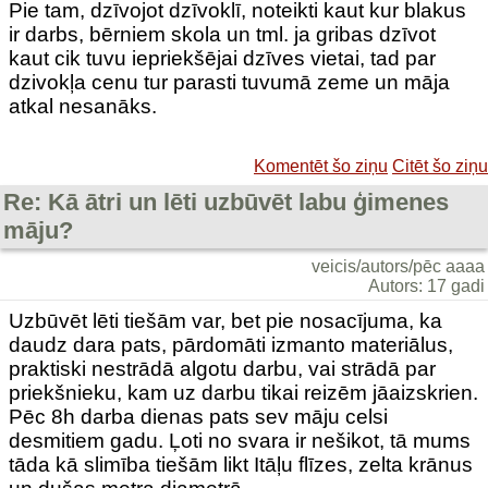
Pie tam, dzīvojot dzīvoklī, noteikti kaut kur blakus
ir darbs, bērniem skola un tml. ja gribas dzīvot
kaut cik tuvu iepriekšējai dzīves vietai, tad par
dzivokļa cenu tur parasti tuvumā zeme un māja
atkal nesanāks.
Komentēt šo ziņu
Citēt šo ziņu
Re: Kā ātri un lēti uzbūvēt labu ģimenes
māju?
veicis/autors/pēc aaaa
Autors: 17 gadi
Uzbūvēt lēti tiešām var, bet pie nosacījuma, ka
daudz dara pats, pārdomāti izmanto materiālus,
praktiski nestrādā algotu darbu, vai strādā par
priekšnieku, kam uz darbu tikai reizēm jāaizskrien.
Pēc 8h darba dienas pats sev māju celsi
desmitiem gadu. Ļoti no svara ir nešikot, tā mums
tāda kā slimība tiešām likt Itāļu flīzes, zelta krānus