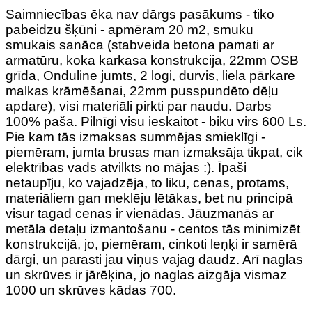
Saimniecības ēka nav dārgs pasākums - tiko
pabeidzu šķūni - apmēram 20 m2, smuku
smukais sanāca (stabveida betona pamati ar
armatūru, koka karkasa konstrukcija, 22mm OSB
grīda, Onduline jumts, 2 logi, durvis, liela pārkare
malkas krāmēšanai, 22mm pusspundēto dēļu
apdare), visi materiāli pirkti par naudu. Darbs
100% paša. Pilnīgi visu ieskaitot - biku virs 600 Ls.
Pie kam tās izmaksas summējas smieklīgi -
piemēram, jumta brusas man izmaksāja tikpat, cik
elektrības vads atvilkts no mājas :). Īpaši
netaupīju, ko vajadzēja, to liku, cenas, protams,
materiāliem gan meklēju lētākas, bet nu principā
visur tagad cenas ir vienādas. Jāuzmanās ar
metāla detaļu izmantošanu - centos tās minimizēt
konstrukcijā, jo, piemēram, cinkoti leņķi ir samērā
dārgi, un parasti jau viņus vajag daudz. Arī naglas
un skrūves ir jārēķina, jo naglas aizgāja vismaz
1000 un skrūves kādas 700.