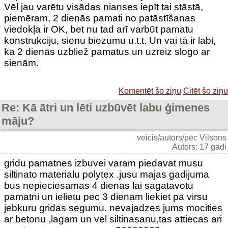
Vēl jau varētu visādas nianses iepīt tai stāstā,
piemēram, 2 dienās pamati no patāstīšanas
viedokļa ir OK, bet nu tad arī varbūt pamatu
konstrukciju, sienu biezumu u.t.t. Un vai tā ir labi,
ka 2 dienās uzbliež pamatus un uzreiz slogo ar
sienām.
Komentēt šo ziņu
Citēt šo ziņu
Re: Kā ātri un lēti uzbūvēt labu ģimenes
māju?
veicis/autors/pēc Vilsons
Autors: 17 gadi
gridu pamatnes izbuvei varam piedavat musu
siltinato materialu polytex .jusu majas gadijuma
bus nepieciesamas 4 dienas lai sagatavotu
pamatni un ielietu pec 3 dienam liekiet pa virsu
jebkuru gridas segumu. nevajadzes jums mocities
ar betonu ,lagam un vel siltinasanu,tas attiecas ari