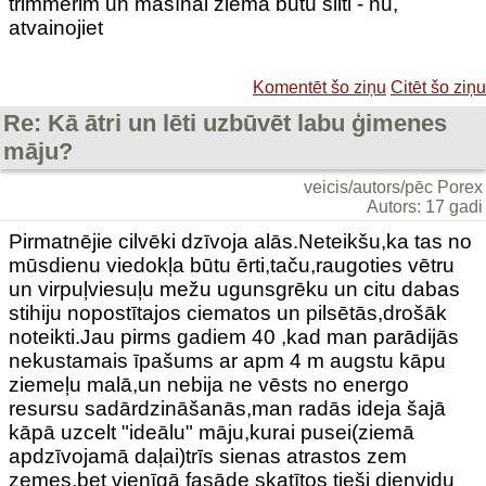
trimmerim un mašīnai ziemā būtu silti - nu,
atvainojiet
Komentēt šo ziņu
Citēt šo ziņu
Re: Kā ātri un lēti uzbūvēt labu ģimenes
māju?
veicis/autors/pēc Porex
Autors: 17 gadi
Pirmatnējie cilvēki dzīvoja alās.Neteikšu,ka tas no
mūsdienu viedokļa būtu ērti,taču,raugoties vētru
un virpuļviesuļu mežu ugunsgrēku un citu dabas
stihiju nopostītajos ciematos un pilsētās,drošāk
noteikti.Jau pirms gadiem 40 ,kad man parādijās
nekustamais īpašums ar apm 4 m augstu kāpu
ziemeļu malā,un nebija ne vēsts no energo
resursu sadārdzināšanās,man radās ideja šajā
kāpā uzcelt "ideālu" māju,kurai pusei(ziemā
apdzīvojamā daļai)trīs sienas atrastos zem
zemes,bet vienīgā fasāde skatītos tieši dienvidu