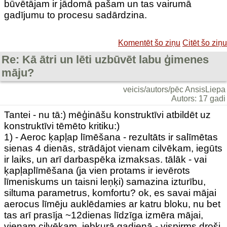
būvētājam ir jādomā pašam un tas vairumā
gadījumu to procesu sadārdzina.
Komentēt šo ziņu
Citēt šo ziņu
Re: Kā ātri un lēti uzbūvēt labu ģimenes
māju?
veicis/autors/pēc AnsisLiepa
Autors: 17 gadi
Tantei - nu tā:) mēģināšu konstruktīvi atbildēt uz
konstruktīvi tēmēto kritiku:)
1) - Aeroc ķapļap līmēšana - rezultāts ir salīmētas
sienas 4 dienās, strādājot vienam cilvēkam, iegūts
ir laiks, un arī darbaspēka izmaksas. tālāk - vai
ķapļaplīmēšana (ja vien protams ir ievērots
līmeniskums un taisni leņķi) samazina izturību,
siltuma parametrus, komfortu? ok, es savai mājai
aerocus līmēju auklēdamies ar katru bloku, nu bet
tas arī prasīja ~12dienas līdzīga izmēra mājai,
vienam cilvēkam. jebkurā gadienā - vispirms droši