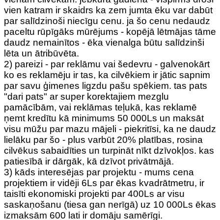
vien katram ir skaidrs ka zem jumta ēku var dabūt
par salīdzinoši niecīgu cenu. ja šo cenu nedaudz
paceltu rūpīgāks mūrējums - kopējā lētmājas tāme
daudz nemainītos - ēka vienalga būtu salīdzinši
lēta un ātribūvēta.
2) pareizi - par reklāmu vai šedevru - galvenokārt
ko es reklamēju ir tas, ka cilvēkiem ir jātic sapnim
par savu ģimenes ligzdu pašu spēkiem. tas pats
"dari pats" ar super korektajiem mezglu
pamācībām, vai reklāmas teļukā, kas reklamē
ņemt kredītu kā minimums 50 000Ls un maksāt
visu mūžu par mazu mājeli - piekritīsi, ka ne daudz
lielāku par šo - plus varbūt 20% platības, rosina
cilvēkus sabaidīties un turpināt nīkt dzīvokļos. kas
patiesībā ir dārgāk, kā dzīvot privātmājā.
3) kāds interesējas par projektu - mums cena
projektiem ir vidēji 6Ls par ēkas kvadrātmetru, ir
taisīti ekonomiski projekti par 400Ls ar visu
saskaņošanu (tiesa gan nerīgā) uz 10 000Ls ēkas
izmaksām 600 lati ir domāju samērīgi.