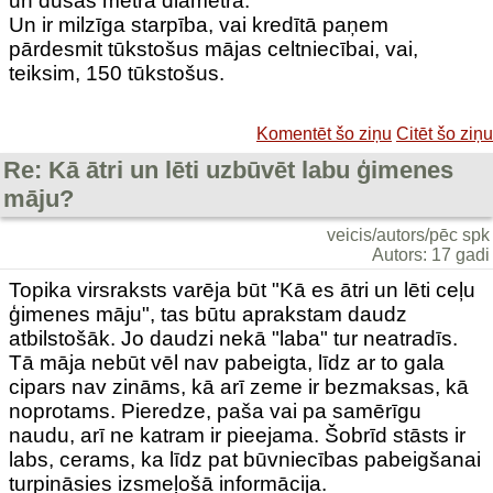
un dušas metra diametrā.
Un ir milzīga starpība, vai kredītā paņem
pārdesmit tūkstošus mājas celtniecībai, vai,
teiksim, 150 tūkstošus.
Komentēt šo ziņu
Citēt šo ziņu
Re: Kā ātri un lēti uzbūvēt labu ģimenes
māju?
veicis/autors/pēc spk
Autors: 17 gadi
Topika virsraksts varēja būt "Kā es ātri un lēti ceļu
ģimenes māju", tas būtu aprakstam daudz
atbilstošāk. Jo daudzi nekā "laba" tur neatradīs.
Tā māja nebūt vēl nav pabeigta, līdz ar to gala
cipars nav zināms, kā arī zeme ir bezmaksas, kā
noprotams. Pieredze, paša vai pa samērīgu
naudu, arī ne katram ir pieejama. Šobrīd stāsts ir
labs, cerams, ka līdz pat būvniecības pabeigšanai
turpināsies izsmeļošā informācija.