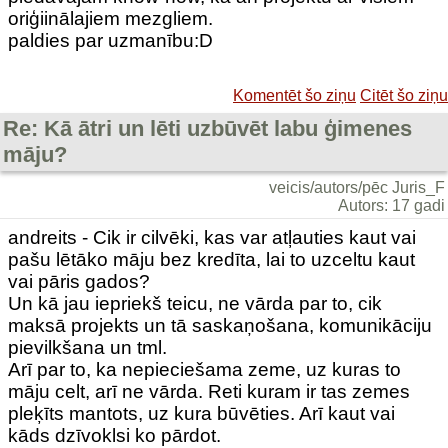
oriģiinālajiem mezgliem.
paldies par uzmanību:D
Komentēt šo ziņu
Citēt šo ziņu
Re: Kā ātri un lēti uzbūvēt labu ģimenes
māju?
veicis/autors/pēc Juris_F
Autors: 17 gadi
andreits - Cik ir cilvēki, kas var atļauties kaut vai
pašu lētāko māju bez kredīta, lai to uzceltu kaut
vai pāris gados?
Un kā jau iepriekš teicu, ne vārda par to, cik
maksā projekts un tā saskaņošana, komunikāciju
pievilkšana un tml.
Arī par to, ka nepieciešama zeme, uz kuras to
māju celt, arī ne vārda. Reti kuram ir tas zemes
pleķīts mantots, uz kura būvēties. Arī kaut vai
kāds dzīvoklsi ko pārdot.