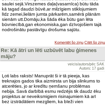
saulei sejā.Virszemes daļa(vasarnīca) būtu tāda
kā tagad daudzi būvē,ar milzīgiem stiklojumiem
līdz zemei,lielām jumta pārkarēm,samērā plānām
sienām utt.Domāju,ka šāda ēka būtu gan lēta
būvniecībā,gan ekonomiska,gan dzīvojošiem tajā
nodrošinātu pastāvīgu drošuma sajūtu.
Komentēt šo ziņu
Citēt šo ziņu
Re: Kā ātri un lēti uzbūvēt labu ģimenes
māju?
veicis/autors/pēc SAK
Autors: 17 gadi
Ļoti labs raksts! Manuprāt ši ir tā pieeja, kas
treknajos gados tika aizmirsta un bija slinkums to
atcerēties, jo ar kredītu ņemšanu problēmas
nebija. Savā darbībā esmu redzējis tik daudz ēku
projektus ar neveiksmigiem risinajumiem kā arī
bez izstrādātiem mezgliem, ka bīeži vien