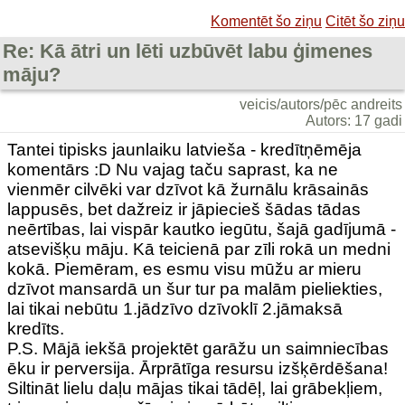
Komentēt šo ziņu
Citēt šo ziņu
Re: Kā ātri un lēti uzbūvēt labu ģimenes
māju?
veicis/autors/pēc andreits
Autors: 17 gadi
Tantei tipisks jaunlaiku latvieša - kredītņēmēja
komentārs :D Nu vajag taču saprast, ka ne
vienmēr cilvēki var dzīvot kā žurnālu krāsainās
lappusēs, bet dažreiz ir jāpiecieš šādas tādas
neērtības, lai vispār kautko iegūtu, šajā gadījumā -
atsevišķu māju. Kā teicienā par zīli rokā un medni
kokā. Piemēram, es esmu visu mūžu ar mieru
dzīvot mansardā un šur tur pa malām pieliekties,
lai tikai nebūtu 1.jādzīvo dzīvoklī 2.jāmaksā
kredīts.
P.S. Mājā iekšā projektēt garāžu un saimniecības
ēku ir perversija. Ārprātīga resursu izšķērdēšana!
Siltināt lielu daļu mājas tikai tādēļ, lai grābekļiem,