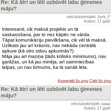
Re: Kā ātri un lēti uzbūvēt labu ģimenes
māju?
veicis/autors/pēc Juris_F
Autors: 17 gadi
Interesanti, cik maksā projekts un tā
saskaņošana, par to nez kāpēc ne vārda.
Tāpat komunikāciju pievilkšana, cik vēl tā maksā.
Uzlikats jau arī krāsnis, nav nekāda centrālā
apkure (kā otro stāvu apkurinās?)
Māja jau arī maziņa (tāds kritisks minimums), nav
garāžas, un kā jau minēja, arī saimniecības
telpas, un nav brīnums, ka tā sanāk lēta.
Komentēt šo ziņu
Citēt šo ziņu
Re: Kā ātri un lēti uzbūvēt labu ģimenes
māju?
veicis/autors/pēc aaaa
Autors: 17 gadi