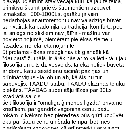
pļāvējs uc štrunti stāv vecajā kūtī. kā jau te teica,
primitīvu šķūnīti priekš štrumentiem uzbūvēt
izmaksās ~500-1000Ls. garāžu ja vien
nedarbojas ar autoremontu nav vajadzīgs būvēt.
tā ir vairāk kā padomjlaiku tradīcija. komforta pēc -
lai sniegs no stikliem nav jātīra - mašīnu var
novietot nojumē, piemēram pie ēkas ziemeļu
fasādes, nelielā lētā nojumītē.
5) protams - ēkas mezgli nav tik glancēti kā
"daripats" žurnālā, ir jārēķinās ar to ka lēti - tā ir jau
filosofija un cits dzīvesveids. tā ēka netiek būvēta
ar domu katru sestdienu aicināt paziņas un
brīnināt viņus - lai oh un ah, kā šis nu tur
sabūvējis, TĀĀDU istabu, TĀADU plazmas teļuku
piekāris, TĀADAS super itāļu flīzes par 30Ls
kvadrātā salicis....
šeit filosofija ir "omulīga ģimenes ligzda" brīva no
kredītiem. par gandrīz vagoniņa cenu. pašu
rokām. cilvēkam bez pieredzes būs grūti uzbūvēt
ēku par šādu cenu un šādā tempā. bet mēs
piedāvājam know-how, kā arī projektu ar visiem