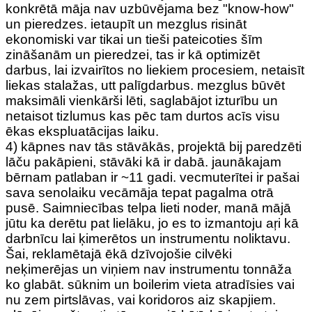
konkrētā māja nav uzbūvējama bez "know-how"
un pieredzes. ietaupīt un mezglus risināt
ekonomiski var tikai un tieši pateicoties šīm
zināšanām un pieredzei, tas ir kā optimizēt
darbus, lai izvairītos no liekiem procesiem, netaisīt
liekas stalažas, utt palīgdarbus. mezglus būvēt
maksimāli vienkārši lēti, saglabājot izturību un
netaisot tizlumus kas pēc tam durtos acīs visu
ēkas ekspluatācijas laiku.
4) kāpnes nav tās stāvākās, projektā bij paredzēti
lāču pakāpieni, stāvāki kā ir dabā. jaunākajam
bērnam patlaban ir ~11 gadi. vecmuterītei ir pašai
sava senolaiku vecāmāja tepat pagalma otrā
pusē. Saimniecības telpa lieti noder, manā mājā
jūtu ka derētu pat lielāku, jo es to izmantoju aŗi kā
darbnīcu lai ķimerētos un instrumentu noliktavu.
Šai, reklamētajā ēkā dzīvojošie cilvēki
neķimerējas un viņiem nav instrumentu tonnāža
ko glabāt. sūknim un boilerim vieta atradīsies vai
nu zem pirtslāvas, vai koridoros aiz skapjiem.