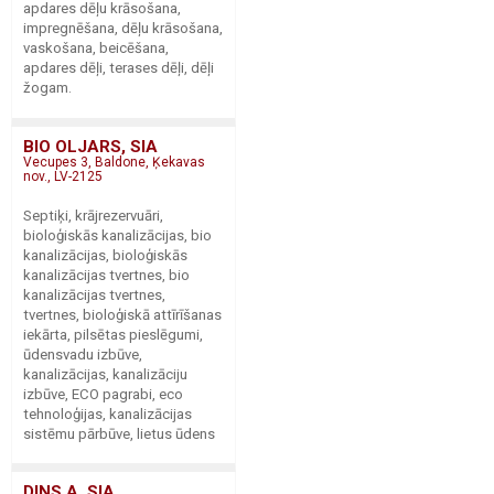
apdares dēļu krāsošana,
impregnēšana, dēļu krāsošana,
vaskošana, beicēšana,
apdares dēļi, terases dēļi, dēļi
žogam.
BIO OLJARS, SIA
Vecupes 3, Baldone, Ķekavas
nov., LV-2125
Septiķi, krājrezervuāri,
bioloģiskās kanalizācijas, bio
kanalizācijas, bioloģiskās
kanalizācijas tvertnes, bio
kanalizācijas tvertnes,
tvertnes, bioloģiskā attīrīšanas
iekārta, pilsētas pieslēgumi,
ūdensvadu izbūve,
kanalizācijas, kanalizāciju
izbūve, ECO pagrabi, eco
tehnoloģijas, kanalizācijas
sistēmu pārbūve, lietus ūdens
DINS A, SIA