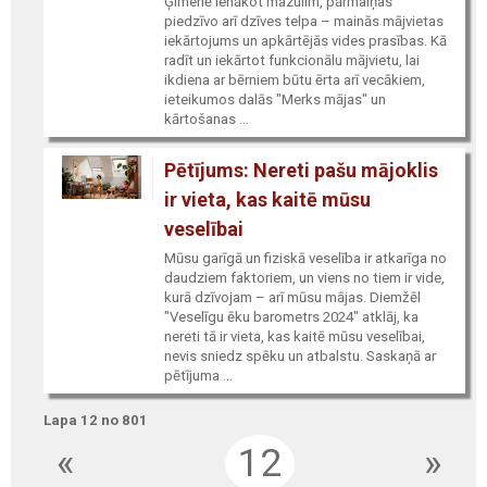
Ģimenē ienākot mazulim, pārmaiņas
piedzīvo arī dzīves telpa – mainās mājvietas
iekārtojums un apkārtējās vides prasības. Kā
radīt un iekārtot funkcionālu mājvietu, lai
ikdiena ar bērniem būtu ērta arī vecākiem,
ieteikumos dalās "Merks mājas" un
kārtošanas ...
Pētījums: Nereti pašu mājoklis
ir vieta, kas kaitē mūsu
veselībai
Mūsu garīgā un fiziskā veselība ir atkarīga no
daudziem faktoriem, un viens no tiem ir vide,
kurā dzīvojam – arī mūsu mājas. Diemžēl
"Veselīgu ēku barometrs 2024" atklāj, ka
nereti tā ir vieta, kas kaitē mūsu veselībai,
nevis sniedz spēku un atbalstu. Saskaņā ar
pētījuma ...
Lapa 12 no 801
«
12
»