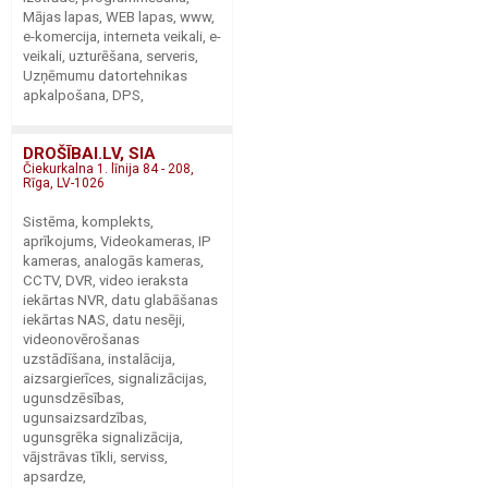
Mājas lapas, WEB lapas, www,
e-komercija, interneta veikali, e-
veikali, uzturēšana, serveris,
Uzņēmumu datortehnikas
apkalpošana, DPS,
DROŠĪBAI.LV, SIA
Čiekurkalna 1. līnija 84 - 208,
Rīga, LV-1026
Sistēma, komplekts,
aprīkojums, Videokameras, IP
kameras, analogās kameras,
CCTV, DVR, video ieraksta
iekārtas NVR, datu glabāšanas
iekārtas NAS, datu nesēji,
videonovērošanas
uzstādīšana, instalācija,
aizsargierīces, signalizācijas,
ugunsdzēsības,
ugunsaizsardzības,
ugunsgrēka signalizācija,
vājstrāvas tīkli, serviss,
apsardze,