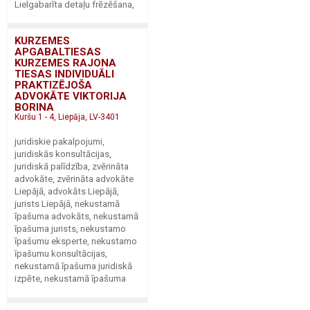
Lielgabarīta detaļu frēzēšana,
KURZEMES
APGABALTIESAS
KURZEMES RAJONA
TIESAS INDIVIDUĀLI
PRAKTIZĒJOŠA
ADVOKĀTE VIKTORIJA
BORINA
Kuršu 1 - 4, Liepāja, LV-3401
juridiskie pakalpojumi,
juridiskās konsultācijas,
juridiskā palīdzība, zvērināta
advokāte, zvērināta advokāte
Liepājā, advokāts Liepājā,
jurists Liepājā, nekustamā
īpašuma advokāts, nekustamā
īpašuma jurists, nekustamo
īpašumu eksperte, nekustamo
īpašumu konsultācijas,
nekustamā īpašuma juridiskā
izpēte, nekustamā īpašuma