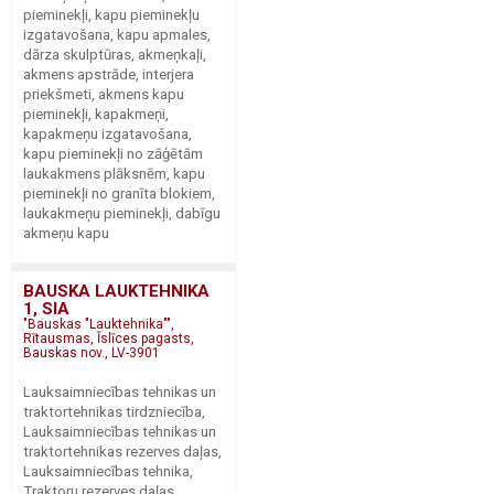
pieminekļi, kapu pieminekļu
izgatavošana, kapu apmales,
dārza skulptūras, akmeņkaļi,
akmens apstrāde, interjera
priekšmeti, akmens kapu
pieminekļi, kapakmeņi,
kapakmeņu izgatavošana,
kapu pieminekļi no zāģētām
laukakmens plāksnēm, kapu
pieminekļi no granīta blokiem,
laukakmeņu pieminekļi, dabīgu
akmeņu kapu
BAUSKA LAUKTEHNIKA
1, SIA
"Bauskas "Lauktehnika"",
Rītausmas, Īslīces pagasts,
Bauskas nov., LV-3901
Lauksaimniecības tehnikas un
traktortehnikas tirdzniecība,
Lauksaimniecības tehnikas un
traktortehnikas rezerves daļas,
Lauksaimniecības tehnika,
Traktoru rezerves daļas,