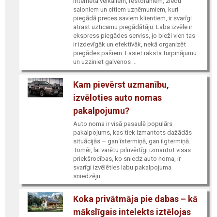
Interneta veikaliem, restorāniem, ziedu
saloniem un citiem uzņēmumiem, kuri
piegādā preces saviem klientiem, ir svarīgi
atrast uzticamu piegādātāju. Laba izvēle ir
ekspress piegādes serviss, jo bieži vien tas
ir izdevīgāk un efektīvāk, nekā organizēt
piegādes pašiem. Lasiet raksta turpinājumu
un uzziniet galvenos ...
Kam pievērst uzmanību,
izvēloties auto nomas
pakalpojumu?
Auto noma ir visā pasaulē populārs
pakalpojums, kas tiek izmantots dažādās
situācijās – gan īstermiņā, gan ilgtermiņā.
Tomēr, lai varētu pilnvērtīgi izmantot visas
priekšrocības, ko sniedz auto noma, ir
svarīgi izvēlēties labu pakalpojuma
sniedzēju.
Koka privātmāja pie dabas – kā
mākslīgais intelekts iztēlojas