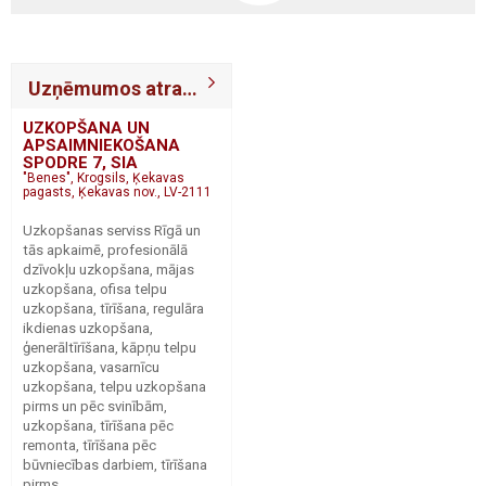
Uzņēmumos atrasts: 478
UZKOPŠANA UN
APSAIMNIEKOŠANA
SPODRE 7, SIA
"Benes", Krogsils, Ķekavas
pagasts, Ķekavas nov., LV-2111
Uzkopšanas serviss Rīgā un
tās apkaimē, profesionālā
dzīvokļu uzkopšana, mājas
uzkopšana, ofisa telpu
uzkopšana, tīrīšana, regulāra
ikdienas uzkopšana,
ģenerāltīrīšana, kāpņu telpu
uzkopšana, vasarnīcu
uzkopšana, telpu uzkopšana
pirms un pēc svinībām,
uzkopšana, tīrīšana pēc
remonta, tīrīšana pēc
būvniecības darbiem, tīrīšana
pirms