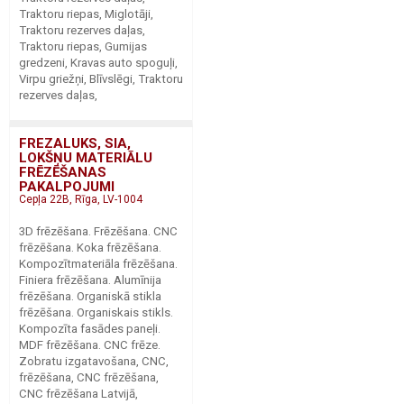
Traktoru riepas, Miglotāji,
Traktoru rezerves daļas,
Traktoru riepas, Gumijas
gredzeni, Kravas auto spoguļi,
Virpu griežņi, Blīvslēgi, Traktoru
rezerves daļas,
FREZALUKS, SIA,
LOKŠŅU MATERIĀLU
FRĒZĒŠANAS
PAKALPOJUMI
Cepļa 22B, Rīga, LV-1004
3D frēzēšana. Frēzēšana. CNC
frēzēšana. Koka frēzēšana.
Kompozītmateriāla frēzēšana.
Finiera frēzēšana. Alumīnija
frēzēšana. Organiskā stikla
frēzēšana. Organiskais stikls.
Kompozīta fasādes paneļi.
MDF frēzēšana. CNC frēze.
Zobratu izgatavošana, CNC,
frēzēšana, CNC frēzēšana,
CNC frēzēšana Latvijā,