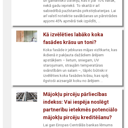
un galvanisko bateriju, kas ir par 10% vairāk,
nekā gadu iepriekš. To skaitā ir arī
sabiedrībā pazīstamās pirkstiņbaterijas. Lai
arī valstī noteiktie savākšanas un pārstrādes
apjomi 45% apmērā tiek izpildīti, ...
Kā izvēlēties labāko koka
fasādes krāsu un toni?
Koka fasāde ir jebkuras mājas vizītkarte, kas
ikdienā ir pakļauta dažādiem ārējiem
apstākļiem – lietum, sniegam, UV
starojumam, straujām temperatūras
svārstībām un salam –, tāpēc būtiski ir
izvēlēties koka fasādes krāsu, kas spēj
ilgstoši aizsargāt koku no ārējiem ...
Mājokļu pircēju pārliecības
indekss: Vai iespēja noslēgt
partnerību ietekmēs potenciālo
mājokļu pircēju kreditēšanu?
Lai gan Eiropas Centrālās bankas lēmums