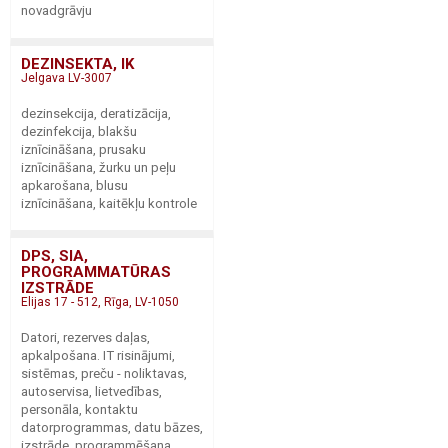
novadgrāvju
DEZINSEKTA, IK
Jelgava LV-3007
dezinsekcija, deratizācija,
dezinfekcija, blakšu
iznīcināšana, prusaku
iznīcināšana, žurku un peļu
apkarošana, blusu
iznīcināšana, kaitēkļu kontrole
DPS, SIA,
PROGRAMMATŪRAS
IZSTRĀDE
Elijas 17 - 512, Rīga, LV-1050
Datori, rezerves daļas,
apkalpošana. IT risinājumi,
sistēmas, preču - noliktavas,
autoservisa, lietvedības,
personāla, kontaktu
datorprogrammas, datu bāzes,
izstrāde, programmēšana,