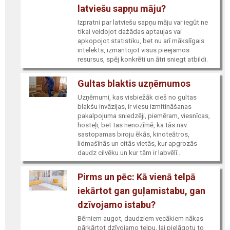
latviešu sapņu māju?
Izpratni par latviešu sapņu māju var iegūt ne
tikai veidojot dažādas aptaujas vai
apkopojot statistiku, bet nu arī mākslīgais
intelekts, izmantojot visus pieejamos
resursus, spēj konkrēti un ātri sniegt atbildi.
Gultas blaktis uzņēmumos
Uzņēmumi, kas visbiežāk cieš no gultas
blakšu invāzijas, ir viesu izmitināšanas
pakalpojuma sniedzēji, piemēram, viesnīcas,
hosteļi, bet tas nenozīmē, ka tās nav
sastopamas biroju ēkās, kinoteātros,
lidmašīnās un citās vietās, kur apgrozās
daudz cilvēku un kur tām ir labvēlī...
Pirms un pēc: Kā vienā telpā
iekārtot gan guļamistabu, gan
dzīvojamo istabu?
Bērniem augot, daudziem vecākiem nākas
pārkārtot dzīvojamo telpu, lai pielāgotu to