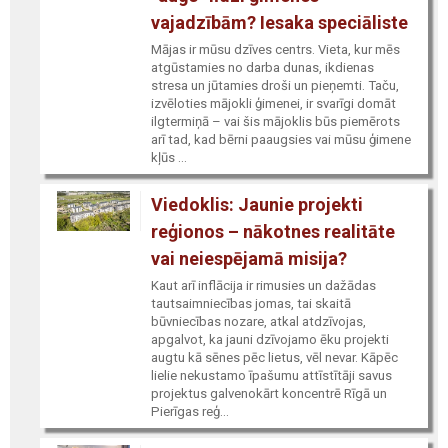
vajadzībām? Iesaka speciāliste
Mājas ir mūsu dzīves centrs. Vieta, kur mēs
atgūstamies no darba dunas, ikdienas
stresa un jūtamies droši un pieņemti. Taču,
izvēloties mājokli ģimenei, ir svarīgi domāt
ilgtermiņā – vai šis mājoklis būs piemērots
arī tad, kad bērni paaugsies vai mūsu ģimene
kļūs ...
Viedoklis: Jaunie projekti
reģionos – nākotnes realitāte
vai neiespējamā misija?
Kaut arī inflācija ir rimusies un dažādas
tautsaimniecības jomas, tai skaitā
būvniecības nozare, atkal atdzīvojas,
apgalvot, ka jauni dzīvojamo ēku projekti
augtu kā sēnes pēc lietus, vēl nevar. Kāpēc
lielie nekustamo īpašumu attīstītāji savus
projektus galvenokārt koncentrē Rīgā un
Pierīgas reģ...