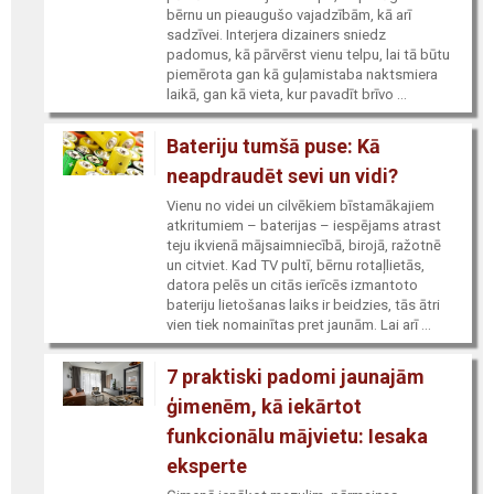
bērnu un pieaugušo vajadzībām, kā arī
sadzīvei. Interjera dizainers sniedz
padomus, kā pārvērst vienu telpu, lai tā būtu
piemērota gan kā guļamistaba naktsmiera
laikā, gan kā vieta, kur pavadīt brīvo ...
Bateriju tumšā puse: Kā
neapdraudēt sevi un vidi?
Vienu no videi un cilvēkiem bīstamākajiem
atkritumiem – baterijas – iespējams atrast
teju ikvienā mājsaimniecībā, birojā, ražotnē
un citviet. Kad TV pultī, bērnu rotaļlietās,
datora pelēs un citās ierīcēs izmantoto
bateriju lietošanas laiks ir beidzies, tās ātri
vien tiek nomainītas pret jaunām. Lai arī ...
7 praktiski padomi jaunajām
ģimenēm, kā iekārtot
funkcionālu mājvietu: Iesaka
eksperte