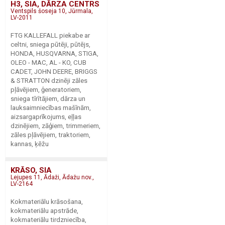
H3, SIA, DĀRZA CENTRS
Ventspils šoseja 10, Jūrmala,
LV-2011
FTG KALLEFALL piekabe ar
celtni, sniega pūtēji, pūtējs,
HONDA, HUSQVARNA, STIGA,
OLEO - MAC, AL - KO, CUB
CADET, JOHN DEERE, BRIGGS
& STRATTON dzinēji zāles
pļāvējiem, ģeneratoriem,
sniega tīrītājiem, dārza un
lauksaimniecības mašīnām,
aizsargaprīkojums, eļļas
dzinējiem, zāģiem, trimmeriem,
zāles pļāvējiem, traktoriem,
kannas, ķēžu
KRĀSO, SIA
Lejupes 11, Ādaži, Ādažu nov.,
LV-2164
Kokmateriālu krāsošana,
kokmateriālu apstrāde,
kokmateriālu tirdzniecība,