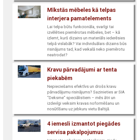
Mīkstās mēbeles kā telpas
interjera pamatelements
Lai telpa būtu funkcionāla, svarīgi tai
izvēlēties piemērotas mēbeles, bet – kā
izlemt, kurš dizains un materiāls iederēsies
telpā vislabāk? Vai individuālais dizains būs
risinājums tad, kad veikalā neko piemērotu
neatrodat?
Kravu pārvadājumi ar tenta
piekabēm
Nepieciešams efektīvs un drošs kravu
pārvadājumu risinājums? Sazinieties ar SIA
"Deksme" speciālistiem – mēs ātri un
izdevīgi veiksim kravas noformēšanu un
nosūtīšanu uz jebkuru vietu Baltijā.
4 iemesli izmantot piegādes
servisa pakalpojumus