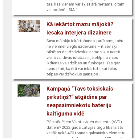
tas, kas vienam var šķist ārā metams, citam
var noderēt, SIA “...
Kā iekārtot mazu mājokli?
Iesaka interjera dizainere
Sava mājokļa iekārtošana ir patīkams, taču
ne vienmēr viegls uzdevums – it sevišķi
pilsētas daudzdzīvokļu namos, kur nereti
vienā vai divās istabās ir jāietilpina visas
ikdienas vajadzības un funkcijas. Tas gan
nenozīmē, ka ērti var iekārtot tikai lielas
telpas vai dzīvokļus jaunajos ...
Kampaņā “Tavs toksiskais
pirkstiņš?” atgādina par
neapsaimniekotu bateriju
kaitīgumu vidē
Pēc pēdējiem Valsts vides dienesta (VVD)
datiem* 2022.gadā Latvijas tirgū tika laists
vairāk nekā 470 tonnas galvanisko elementu