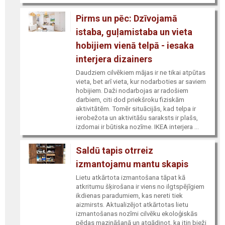
Pirms un pēc: Dzīvojamā
istaba, guļamistaba un vieta
hobijiem vienā telpā - iesaka
interjera dizainers
Daudziem cilvēkiem mājas ir ne tikai atpūtas
vieta, bet arī vieta, kur nodarboties ar saviem
hobijiem. Daži nodarbojas ar radošiem
darbiem, citi dod priekšroku fiziskām
aktivitātēm. Tomēr situācijās, kad telpa ir
ierobežota un aktivitāšu saraksts ir plašs,
izdomai ir būtiska nozīme. IKEA interjera ...
Saldū tapis otrreiz
izmantojamu mantu skapis
Lietu atkārtota izmantošana tāpat kā
atkritumu šķirošana ir viens no ilgtspējīgiem
ikdienas paradumiem, kas nereti tiek
aizmirsts. Aktualizējot atkārtotas lietu
izmantošanas nozīmi cilvēku ekoloģiskās
pēdas mazināšanā un atgādinot, ka itin bieži