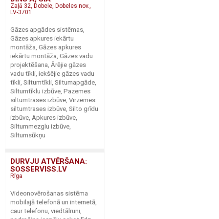
Zaļā 32, Dobele, Dobeles nov.,
LV-3701
Gāzes apgādes sistēmas,
Gāzes apkures iekārtu
montāža, Gāzes apkures
iekārtu montāža, Gāzes vadu
projektēšana, Ārējie gāzes
vadu tīkli, iekšējie gāzes vadu
tīkli, Siltumtīkli, Siltumapgāde,
Siltumtīklu izbūve, Pazemes
siltumtrases izbūve, Virzemes
siltumtrases izbūve, Silto grīdu
izbūve, Apkures izbūve,
Siltummezglu izbūve,
Siltumsūkņu
DURVJU ATVĒRŠANA:
SOSSERVISS.LV
Rīga
Videonovērošanas sistēma
mobilajā telefonā un internetā,
caur telefonu, viedtālruni,