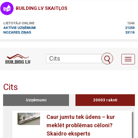
BUILDING.LV SKAITĻOS
LIETOTĀJI ONLINE
1546
AKTĪVIE UZŅĒMUMI
21259
NOZARES ZIŅAS
33116
Toggl
naviga
Cits
Uzņēmumi
20003 raksti
Caur jumtu tek ūdens – kur
meklēt problēmas cēloni?
Skaidro eksperts