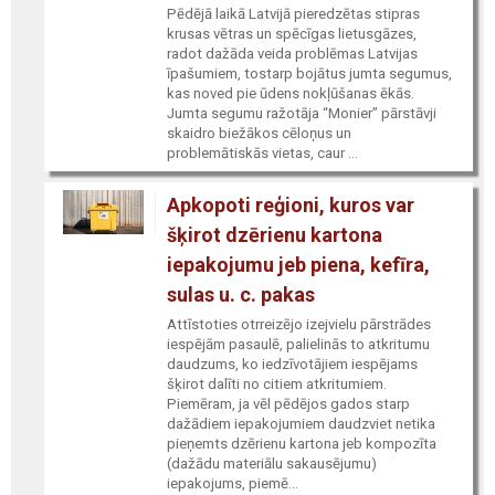
Pēdējā laikā Latvijā pieredzētas stipras
krusas vētras un spēcīgas lietusgāzes,
radot dažāda veida problēmas Latvijas
īpašumiem, tostarp bojātus jumta segumus,
kas noved pie ūdens nokļūšanas ēkās.
Jumta segumu ražotāja “Monier” pārstāvji
skaidro biežākos cēloņus un
problemātiskās vietas, caur ...
Apkopoti reģioni, kuros var
šķirot dzērienu kartona
iepakojumu jeb piena, kefīra,
sulas u. c. pakas
Attīstoties otrreizējo izejvielu pārstrādes
iespējām pasaulē, palielinās to atkritumu
daudzums, ko iedzīvotājiem iespējams
šķirot dalīti no citiem atkritumiem.
Piemēram, ja vēl pēdējos gados starp
dažādiem iepakojumiem daudzviet netika
pieņemts dzērienu kartona jeb kompozīta
(dažādu materiālu sakausējumu)
iepakojums, piemē...