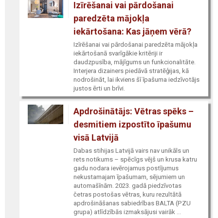
Izīrēšanai vai pārdošanai
paredzēta mājokļa
iekārtošana: Kas jāņem vērā?
Izīrēšanai vai pārdošanai paredzēta mājokļa
iekārtošanā svarīgākie kritēriji ir
daudzpusība, mājīgums un funkcionalitāte.
Interjera dizainers piedāvā stratēģijas, kā
nodrošināt, lai ikviens šī īpašuma iedzīvotājs
justos ērti un brīvi.
Apdrošinātājs: Vētras spēks –
desmitiem izpostīto īpašumu
visā Latvijā
Dabas stihijas Latvijā vairs nav unikāls un
rets notikums – spēcīgs vējš un krusa katru
gadu nodara ievērojamus postījumus
nekustamajam īpašumam, sējumiem un
automašīnām. 2023. gadā piedzīvotas
četras postošas vētras, kuru rezultātā
apdrošināšanas sabiedrības BALTA (PZU
grupa) atlīdzībās izmaksājusi vairāk ...