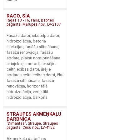
RACO, SIA
Rīgas 13 - 16, Piņķi, Babītes
pagasts, Mārupes nov., LV-2107
Fasāžu darbi, iekštelpu darbi,
hidroizolācija, betona
injekcijas, fasāžu siltināšana,
fasāžu renovācija, fasāžu
apdare, plaisu nostiprināšana
ar injekciju metodi, iekšējie
celtniecības darbi, ārējie
apdares celtniecības darbi, ēku
fasāžu siltināšana, fasāžu
renovācija, horizontālā
hidroizolācija, vertikālā
hidroizolācija, balkona
STRAUPES AKMEŅKAĻU
DARBNĪCA
"Dimantas", Straupe, Straupes
pagasts, Cēsu nov., LV-4152
Akmeņkaļu darbnīcas,