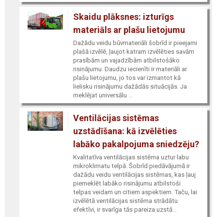
Skaidu plāksnes: izturīgs
materiāls ar plašu lietojumu
Dažādu veidu būvmateriāli šobrīd ir pieejami
plašā izvēlē, ļaujot katram izvēlēties savām
prasībām un vajadzībām atbilstošāko
risinājumu. Daudzu iecienīti ir materiāli ar
plašu lietojumu, jo tos var izmantot kā
lielisku risinājumu dažādās situācijās. Ja
meklējat universālu ...
Ventilācijas sistēmas
uzstādīšana: kā izvēlēties
labāko pakalpojuma sniedzēju?
Kvalitatīva ventilācijas sistēma uztur labu
mikroklimatu telpā. Šobrīd piedāvājumā ir
dažādu veidu ventilācijas sistēmas, kas ļauj
piemeklēt labāko risinājumu atbilstoši
telpas veidam un citiem aspektiem. Taču, lai
izvēlētā ventilācijas sistēma strādātu
efektīvi, ir svarīga tās pareiza uzstā...