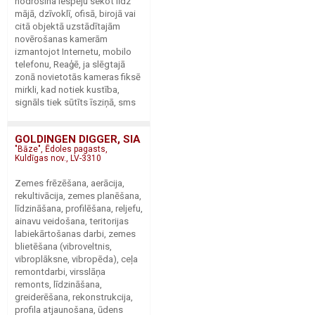
nodrošina iespēju sekot līdz
mājā, dzīvoklī, ofisā, birojā vai
citā objektā uzstādītajām
novērošanas kamerām
izmantojot Internetu, mobilo
telefonu, Reaģē, ja slēgtajā
zonā novietotās kameras fiksē
mirkli, kad notiek kustība,
signāls tiek sūtīts īsziņā, sms
GOLDINGEN DIGGER, SIA
"Bāze", Ēdoles pagasts,
Kuldīgas nov., LV-3310
Zemes frēzēšana, aerācija,
rekultivācija, zemes planēšana,
līdzināšana, profilēšana, reljefu,
ainavu veidošana, teritorijas
labiekārtošanas darbi, zemes
blietēšana (vibroveltnis,
vibroplāksne, vibropēda), ceļa
remontdarbi, virsslāņa
remonts, līdzināšana,
greiderēšana, rekonstrukcija,
profila atjaunošana, ūdens