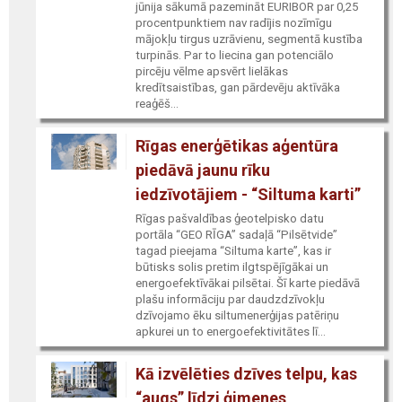
jūnija sākumā pazemināt EURIBOR par 0,25
procentpunktiem nav radījis nozīmīgu
mājokļu tirgus uzrāvienu, segmentā kustība
turpinās. Par to liecina gan potenciālo
pircēju vēlme apsvērt lielākas
kredītsaistības, gan pārdevēju aktīvāka
reaģēš...
Rīgas enerģētikas aģentūra
piedāvā jaunu rīku
iedzīvotājiem - “Siltuma karti”
Rīgas pašvaldības ģeotelpisko datu
portāla “GEO RĪGA” sadaļā “Pilsētvide”
tagad pieejama “Siltuma karte”, kas ir
būtisks solis pretim ilgtspējīgākai un
energoefektīvākai pilsētai. Šī karte piedāvā
plašu informāciju par daudzdzīvokļu
dzīvojamo ēku siltumenerģijas patēriņu
apkurei un to energoefektivitātes lī...
Kā izvēlēties dzīves telpu, kas
“augs” līdzi ģimenes