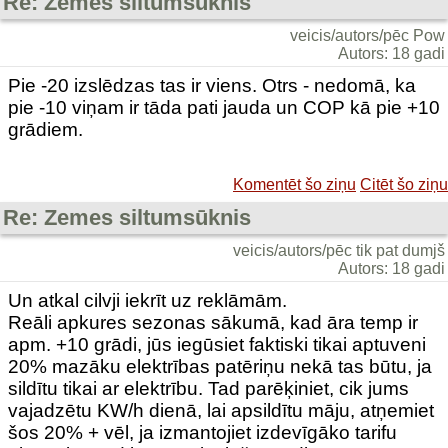
Re: Zemes siltumsūknis
veicis/autors/pēc Pow
Autors: 18 gadi
Pie -20 izslēdzas tas ir viens. Otrs - nedomā, ka
pie -10 viņam ir tāda pati jauda un COP kā pie +10
grādiem.
Komentēt šo ziņu
Citēt šo ziņu
Re: Zemes siltumsūknis
veicis/autors/pēc tik pat dumjš
Autors: 18 gadi
Un atkal cilvji iekrīt uz reklāmām.
Reāli apkures sezonas sākumā, kad āra temp ir
apm. +10 grādi, jūs iegūsiet faktiski tikai aptuveni
20% mazāku elektrības patēriņu nekā tas būtu, ja
sildītu tikai ar elektrību. Tad parēķiniet, cik jums
vajadzētu KW/h dienā, lai apsildītu māju, atņemiet
šos 20% + vēl, ja izmantojiet izdevīgāko tarifu