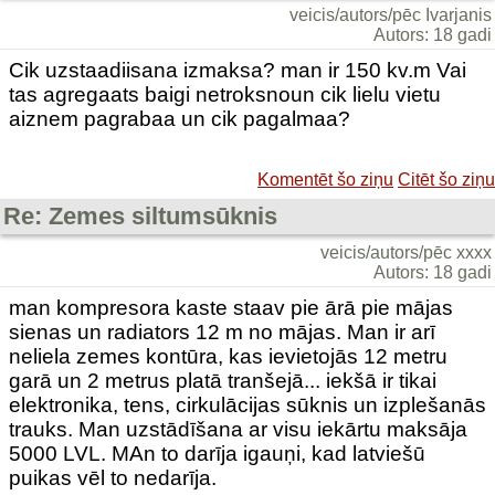
veicis/autors/pēc Ivarjanis
Autors: 18 gadi
Cik uzstaadiisana izmaksa? man ir 150 kv.m Vai
tas agregaats baigi netroksnoun cik lielu vietu
aiznem pagrabaa un cik pagalmaa?
Komentēt šo ziņu
Citēt šo ziņu
Re: Zemes siltumsūknis
veicis/autors/pēc xxxx
Autors: 18 gadi
man kompresora kaste staav pie ārā pie mājas
sienas un radiators 12 m no mājas. Man ir arī
neliela zemes kontūra, kas ievietojās 12 metru
garā un 2 metrus platā tranšejā... iekšā ir tikai
elektronika, tens, cirkulācijas sūknis un izplešanās
trauks. Man uzstādīšana ar visu iekārtu maksāja
5000 LVL. MAn to darīja igauņi, kad latviešū
puikas vēl to nedarīja.