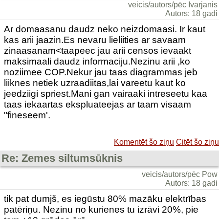
veicis/autors/pēc Ivarjanis
Autors: 18 gadi
Ar domaasanu daudz neko neizdomaasi. Ir kaut
kas arii jaazin.Es nevaru lieliities ar savaam
zinaasanam<taapeec jau arii censos ievaakt
maksimaali daudz informaciju.Nezinu arii ,ko
noziimee COP.Nekur jau taas diagrammas jeb
liiknes netiek uzraadiitas,lai vareetu kaut ko
jeedziigi spriest.Mani gan vairaaki intreseetu kaa
taas iekaartas ekspluateejas ar taam visaam
"fineseem'.
Komentēt šo ziņu
Citēt šo ziņu
Re: Zemes siltumsūknis
veicis/autors/pēc Pow
Autors: 18 gadi
tik pat dumjš, es iegūstu 80% mazāku elektrības
patēriņu. Nezinu no kurienes tu izrāvi 20%, pie