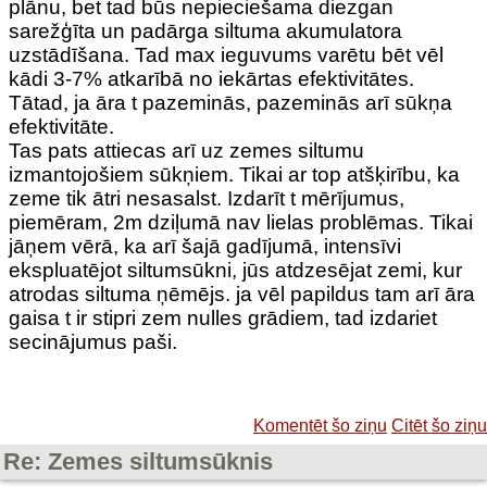
plānu, bet tad būs nepieciešama diezgan
sarežģīta un padārga siltuma akumulatora
uzstādīšana. Tad max ieguvums varētu bēt vēl
kādi 3-7% atkarībā no iekārtas efektivitātes.
Tātad, ja āra t pazeminās, pazeminās arī sūkņa
efektivitāte.
Tas pats attiecas arī uz zemes siltumu
izmantojošiem sūkņiem. Tikai ar top atšķirību, ka
zeme tik ātri nesasalst. Izdarīt t mērījumus,
piemēram, 2m dziļumā nav lielas problēmas. Tikai
jāņem vērā, ka arī šajā gadījumā, intensīvi
ekspluatējot siltumsūkni, jūs atdzesējat zemi, kur
atrodas siltuma ņēmējs. ja vēl papildus tam arī āra
gaisa t ir stipri zem nulles grādiem, tad izdariet
secinājumus paši.
Komentēt šo ziņu
Citēt šo ziņu
Re: Zemes siltumsūknis