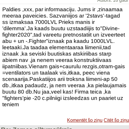
Autors: 18 gadi
Paldies ,xxx, par informaaciju. Jums ir ,zinaamaa
meeraa paveicies. Sazvaniijos ar '2stavs'-tagad
ss izmaksaa 7000LVL Prieks manis ir
'dilemma'.Ja kaads buutu uzstaadiijis to"Divine-
fighter2020",tad vareetu pretnostatiit un izveerteet
abu + un -.Fighter"iznaak pa kaadu 1000LVL.
leetaaki.Ja taadaa elementaaraa liimenii,tad
iznaak ,ka seviski buutiskas atskiriibas starp
abiem nav ,ja nenem veeraa konstruktiivaas
iipatniibas.Vienam gais+caurulu rezgis,otram-gais
=ventilators un taalaak vis,itkaa, peec viena
scenaarija.Paskatiijos arii troksna liimeni-ap 50
db.,itkaa padaudz, ja nem veeraa ,ka pielaujamais
buutu 80 db.Nu jaa,veel kas! Firma teica ,ka
"fighters'pie -20 c.pilniigi izsleedzas un paariet uz
teniem
Komentēt šo ziņu
Citēt šo ziņu