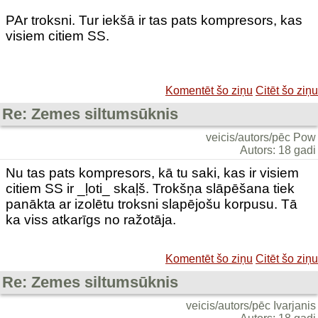
PAr troksni. Tur iekšā ir tas pats kompresors, kas
visiem citiem SS.
Komentēt šo ziņu
Citēt šo ziņu
Re: Zemes siltumsūknis
veicis/autors/pēc Pow
Autors: 18 gadi
Nu tas pats kompresors, kā tu saki, kas ir visiem
citiem SS ir _ļoti_ skaļš. Trokšņa slāpēšana tiek
panākta ar izolētu troksni slapējošu korpusu. Tā
ka viss atkarīgs no ražotāja.
Komentēt šo ziņu
Citēt šo ziņu
Re: Zemes siltumsūknis
veicis/autors/pēc Ivarjanis