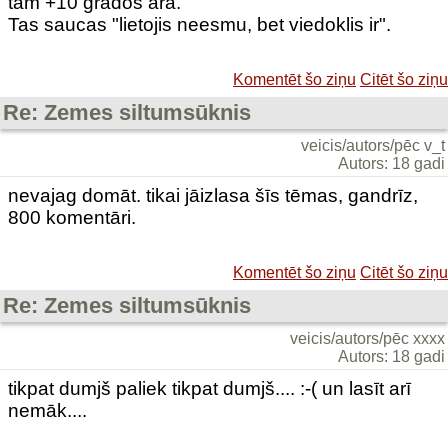
tam +10 grādos ārā.
Tas saucas "lietojis neesmu, bet viedoklis ir".
Komentēt šo ziņu
Citēt šo ziņu
Re: Zemes siltumsūknis
veicis/autors/pēc v_t
Autors: 18 gadi
nevajag domāt. tikai jāizlasa šīs tēmas, gandrīz,
800 komentāri.
Komentēt šo ziņu
Citēt šo ziņu
Re: Zemes siltumsūknis
veicis/autors/pēc xxxx
Autors: 18 gadi
tikpat dumjš paliek tikpat dumjš.... :-( un lasīt arī
nemāk....